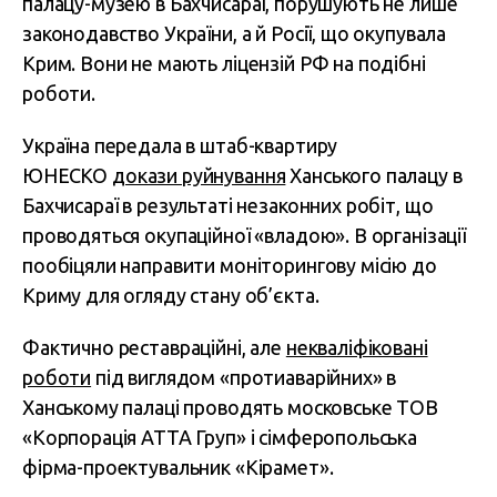
палацу-музею в Бахчисараї, порушують не лише
законодавство України, а й Росії, що окупувала
Крим. Вони не мають ліцензій РФ на подібні
роботи.
Україна передала в штаб-квартиру
ЮНЕСКО
докази руйнування
Ханського палацу в
Бахчисараї в результаті незаконних робіт, що
проводяться окупаційної «владою». В організації
пообіцяли направити моніторингову місію до
Криму для огляду стану об’єкта.
Фактично реставраційні, але
некваліфіковані
роботи
під виглядом «протиаварійних» в
Ханському палаці проводять московське ТОВ
«Корпорація АТТА Груп» і сімферопольська
фірма-проектувальник «Кірамет».