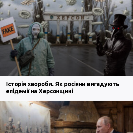
Історія хвороби. Як росіяни вигадують
епідемії на Херсонщині