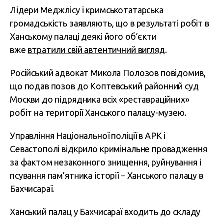
Лідери Меджлісу і кримськотатарська
громадськість заявляють, що в результаті робіт в
Ханському палаці деякі його об’єкти
вже
втратили свій автентичний вигляд
.
Російський адвокат Микола Полозов повідомив,
що подав позов до Коптевський районний суд
Москви до підрядника всіх «реставраційних»
робіт на території Ханського палацу-музею.
Управління Національної поліції в АРК і
Севастополі відкрило
кримінальне провадження
за фактом незаконного знищення, руйнування і
псування пам’ятника історії – Ханського палацу в
Бахчисараї.
Ханський палац у Бахчисараї входить до складу