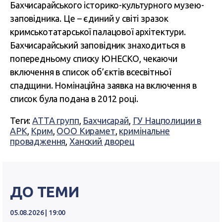
Бахчисарайського історико-культурного музею-
заповідника. Це – єдиний у світі зразок
кримськотатарської палацової архітектури.
Бахчисарайський заповідник знаходиться в
попередньому списку ЮНЕСКО, чекаючи
включення в список об’єктів всесвітньої
спадщини. Номінаційна заявка на включення в
список була подана в 2012 році.
Теги:
АТТА групп
,
Бахчисарай
,
ГУ Нацполиции в
АРК
,
Крим
,
ООО Кирамет
,
кримінальне
провадження
,
Ханский дворец
ДО ТЕМИ
05.08.2026 | 19:00