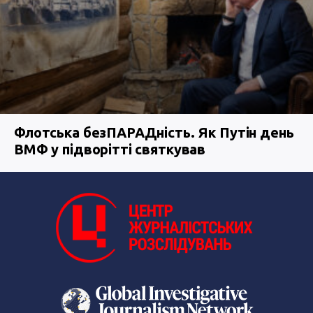
Флотська безПАРАДність. Як Путін день
ВМФ у підворітті святкував