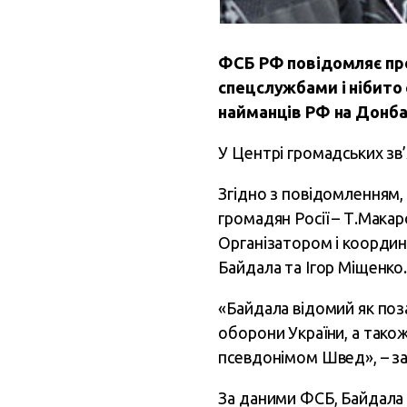
ФСБ РФ повідомляє про
спецслужбами і нібито 
найманців РФ на Донбас
У Центрі громадських зв
Згідно з повідомленням,
громадян Росії – Т.Макар
Організатором і координ
Байдала та Ігор Міщенко
«Байдала відомий як поз
оборони України, а тако
псевдонімом Швед», – з
За даними ФСБ, Байдала 