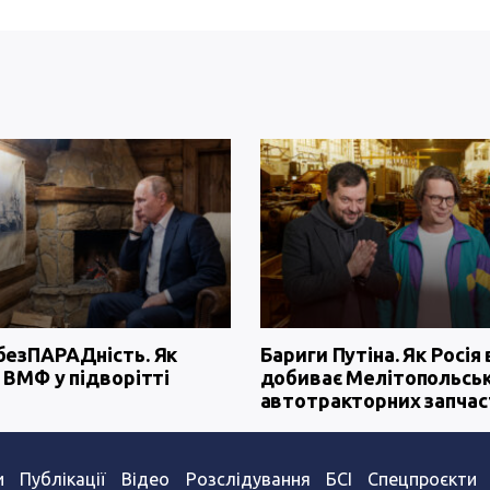
безПАРАДність. Як
Бариги Путіна. Як Росія 
 ВМФ у підворітті
добиває Мелітопольсь
автотракторних запчас
и
Публікації
Відео
Розслідування
БСІ
Спецпроєкти