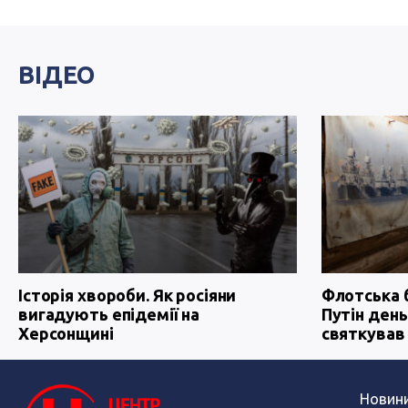
ВІДЕО
Історія хвороби. Як росіяни
Флотська 
вигадують епідемії на
Путін день
Херсонщині
святкував
Новин