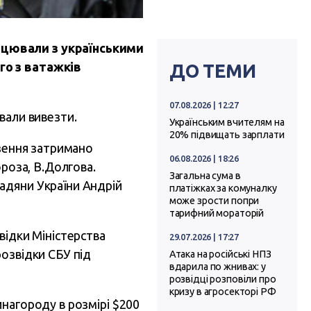
ацювали з українськими
го з ватажків
ДО ТЕМИ
07.08.2026 | 12:27
вали вивезти.
Українським вчителям на
20% підвищать зарплати
езення затримано
06.08.2026 | 18:26
ороза, В.Долгова.
Загальна сума в
адяни України Андрій
платіжках за комуналку
може зрости попри
тарифний мораторій
відки Міністерства
29.07.2026 | 17:27
розвідки СБУ під
Атака на російські НПЗ
вдарила по жнивах: у
розвідці розповіли про
кризу в агросекторі РФ
инагороду в розмірі $200