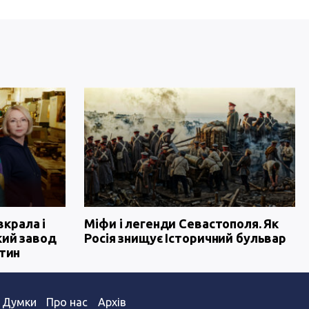
вкрала і
Міфи і легенди Севастополя. Як
кий завод
Росія знищує Історичний бульвар
тин
Думки
Про нас
Архів