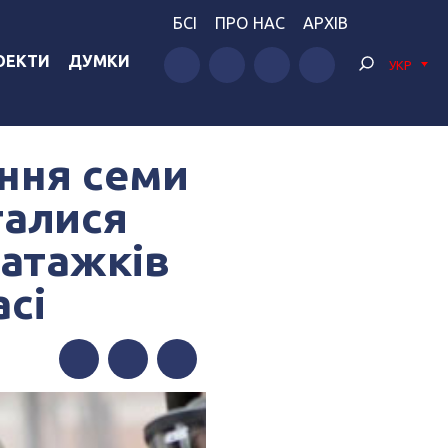
БСІ
ПРО НАС
АРХІВ
ОЕКТИ
ДУМКИ
УКР
ння семи
галися
ватажків
сі
Facebook
Twitter
Telegram