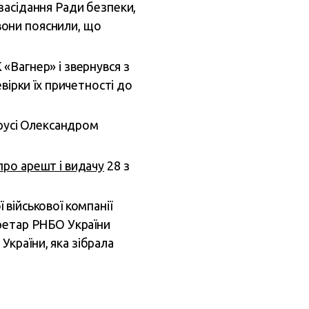
 засідання Ради безпеки,
вони пояснили, що
«Вагнер» і звернувся з
ірки їх причетності до
русі Олександром
про арешт і видачу
28 з
військової компанії
кретар РНБО України
країни, яка зібрала