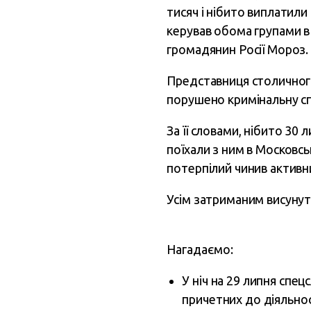
тисяч і нібито виплатили
керував обома групами в
громадянин Росії Мороз.
Представниця столичного
порушено кримінальну сп
За її словами, нібито 3
поїхали з ним в Московс
потерпілий чинив активни
Усім затриманим висунут
Нагадаємо:
У ніч на 29 липня спец
причетних до діяльност