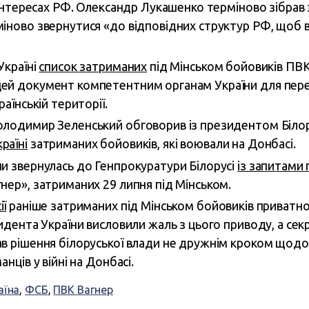
в інтересах РФ. Олександр Лукашенко терміново зібрав
міново звернутися «до відповідних структур РФ, щоб 
Україні
список затриманих
під Мінськом бойовиків ПВК 
ей документ компетентним органам України для перев
раїнській території.
олодимир Зеленський обговорив із президентом Біло
раїні
затриманих бойовиків, які воювали на Донбасі.
и звернулась до Генпрокуратури Білорусі
із запитами 
нер», затриманих 29 липня під Мінськом.
ії
раніше затриманих під Мінськом бойовиків приватної 
зидента України висловили жаль з цього приводу, а се
в рішення білоруської влади не дружнім кроком щодо У
анців у війні на Донбасі.
аїна
,
ФСБ
,
ПВК Вагнер