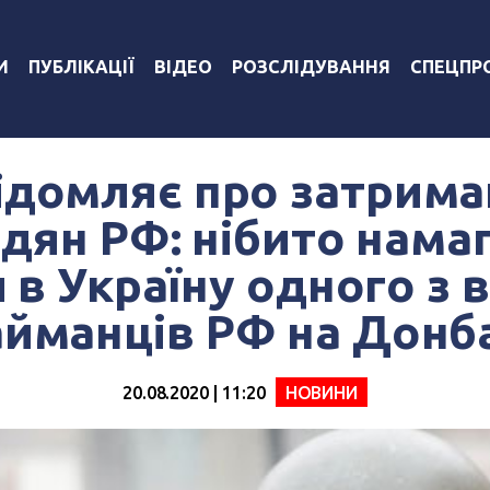
И
ПУБЛІКАЦІЇ
ВІДЕО
РОЗСЛІДУВАННЯ
СПЕЦПР
ідомляє про затрима
дян РФ: нібито нама
 в Україну одного з 
айманців РФ на Донба
20.08.2020 | 11:20
НОВИНИ