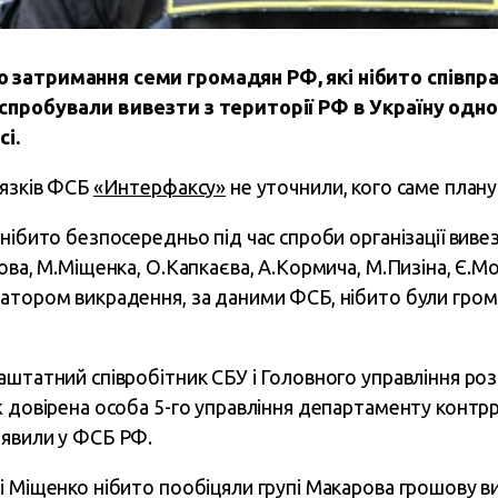
 затримання семи громадян РФ, які нібито співпр
спробували вивезти з території РФ в Україну одно
і.
’язків ФСБ
«Интерфаксу»
не уточнили, кого саме плану
 нібито безпосередньо під час спроби організації вив
ова, М.Міщенка, О.Капкаєва, А.Кормича, М.Пизіна, Є.М
атором викрадення, за даними ФСБ, нібито були гром
.
аштатний співробітник СБУ і Головного управління роз
ж довірена особа 5-го управління департаменту контр
аявили у ФСБ РФ.
і Міщенко нібито пообіцяли групі Макарова грошову в