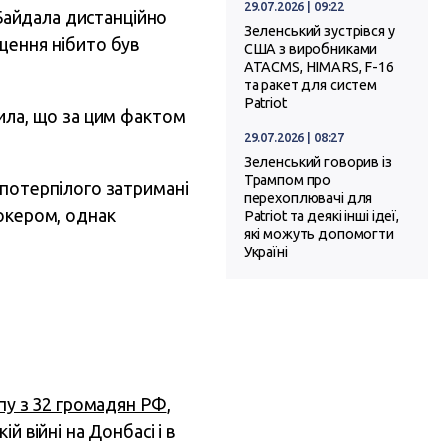
29.07.2026 | 09:22
 Байдала дистанційно
Зеленський зустрівся у
щення нібито був
США з виробниками
ATACMS, HIMARS, F-16
та ракет для систем
Patriot
мила, що за цим фактом
29.07.2026 | 08:27
Зеленський говорив із
Трампом про
 потерпілого затримані
перехоплювачі для
шокером, однак
Patriot та деякі інші ідеї,
які можуть допомогти
Україні
упу з 32 громадян РФ
,
й війні на Донбасі і в