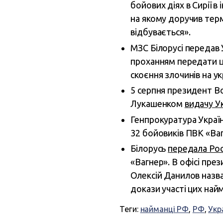
бойових діях в Сирії 
на якому доручив тер
відбувається».
МЗС Білорусі передав 
проханням передати ц
скоєння злочинів на ук
5 серпня президент В
Лукашенком
видачу Ук
Генпрокуратура Україн
32 бойовиків ПВК «Ваг
Білорусь
передала Рос
«Вагнер». В офісі пре
Олексій Данилов назва
докази участі цих найм
Теги:
найманці РФ
,
РФ
,
Укр