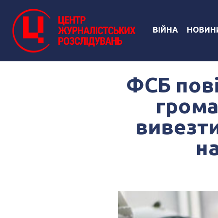
ВІЙНА
НОВИН
ФСБ пов
грома
вивезти
н