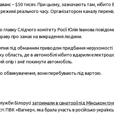
 аванс – $50 тисяч. При цьому, зазначають там, нібито
 режимі реального часу. Організатором каналу перемі
 главку Слідчого комітету Росії Юлія Іванова повідо
раву про замах на викрадення людини.
0 липня під обманним приводом придбання нерухомості
ьку область, де в автомобілі нібито вдарили електро
й опір і зміг покинути автомобіль.
о обвинувачення, вони перебувають під вартою.
служби Білорусі
затримали в санаторії під Мінськом гр
і ПВК «Вагнер», яка брала участь в російсько-українські