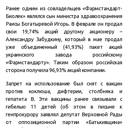
Ранее одним из совладельцев «Фармстандарт-
Биолек» являлся сын министра здравоохранения
Раисы Богатыревой Игорь. В феврале он продал
свои 19,74% акций другому акционеру –
Александру Забудкину, который в мае продал
уже объединенный (41,93%) пакет акций
украинского завода российскому
«Фармстандарту». Таким образом российская
сторона получила 96,93% акций компании.
Запрет на использование был снят с вакцин
против коклюша, дифтерии, столбняка и
гепатита B. Эти вакцины ранее связывали с
гибелью 11 детей (об этом в письме к
генпрокурору заявлял депутат Верховной Рады
от оппозиционной партии «Батькивщина»