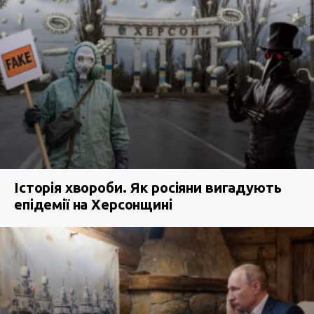
Історія хвороби. Як росіяни вигадують
епідемії на Херсонщині