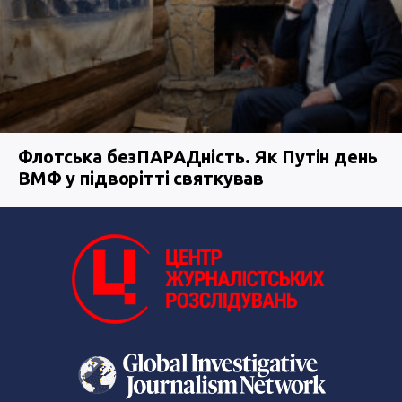
Флотська безПАРАДність. Як Путін день
ВМФ у підворітті святкував