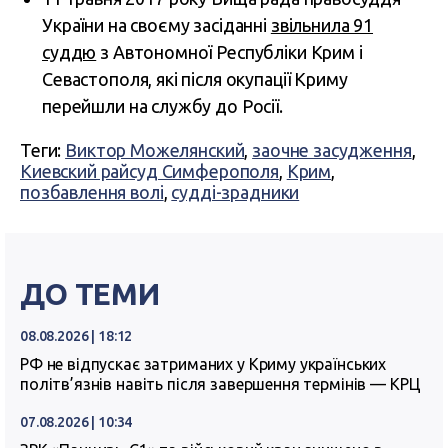
України на своєму засіданні
звільнила 91
суддю
з Автономної Республіки Крим і
Севастополя, які після окупації Криму
перейшли на службу до Росії.
Теги:
Виктор Можелянский
,
заочне засудження
,
Киевский райсуд Симферополя
,
Крим
,
позбавлення волі
,
судді-зрадники
ДО ТЕМИ
08.08.2026 | 18:12
РФ не відпускає затриманих у Криму українських
політв’язнів навіть після завершення термінів — КРЦ
07.08.2026 | 10:34