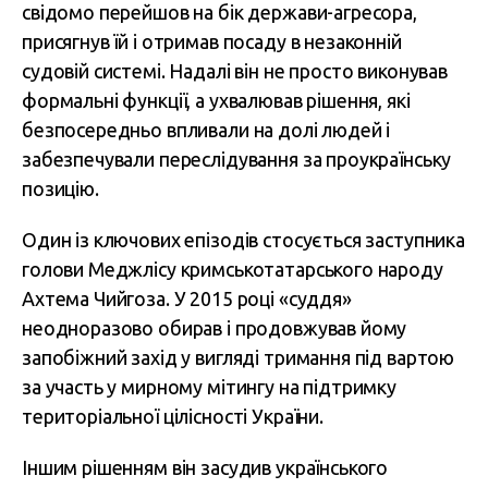
свідомо перейшов на бік держави-агресора,
присягнув їй і отримав посаду в незаконній
судовій системі. Надалі він не просто виконував
формальні функції, а ухвалював рішення, які
безпосередньо впливали на долі людей і
забезпечували переслідування за проукраїнську
позицію.
Один із ключових епізодів стосується заступника
голови Меджлісу кримськотатарського народу
Ахтема Чийгоза. У 2015 році «суддя»
неодноразово обирав і продовжував йому
запобіжний захід у вигляді тримання під вартою
за участь у мирному мітингу на підтримку
територіальної цілісності України.
Іншим рішенням він засудив українського