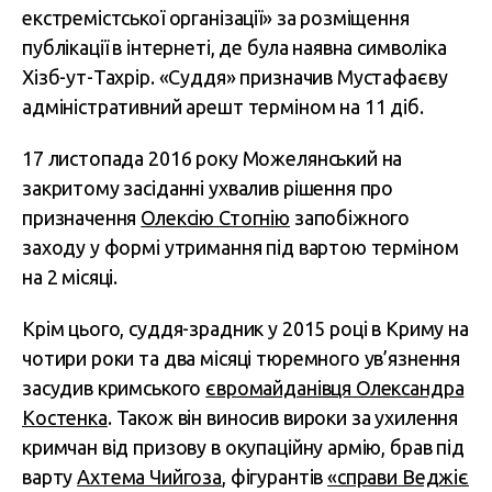
екстремістської організації» за розміщення
публікації в інтернеті, де була наявна символіка
Хізб-ут-Тахрір. «Суддя» призначив Мустафаєву
адміністративний арешт терміном на 11 діб.
17 листопада 2016 року Можелянський на
закритому засіданні ухвалив рішення про
призначення
Олексію Стогнію
запобіжного
заходу у формі утримання під вартою терміном
на 2 місяці.
Крім цього, суддя-зрадник у 2015 році в Криму на
чотири роки та два місяці тюремного ув’язнення
засудив кримського
євромайданівця Олександра
Костенка
. Також він виносив вироки за ухилення
кримчан від призову в окупаційну армію, брав під
варту
Ахтема Чийгоза
, фігурантів
«справи Веджіє