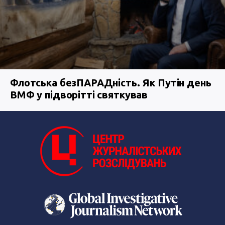
Флотська безПАРАДність. Як Путін день
ВМФ у підворітті святкував