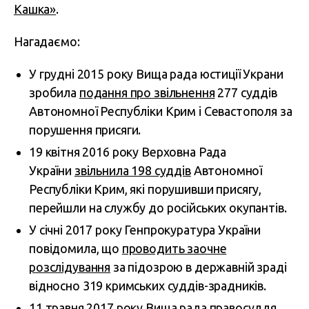
Кашка»
.
Нагадаємо:
У грудні 2015 року Вища рада юстиції Украни
зробила
подання про звільнення
277 суддів
Автономної Республіки Крим і Севастополя за
порушення присяги.
19 квітня 2016 року Верховна Рада
України
звільнила 198 суддів
Автономної
Республіки Крим, які порушивши присягу,
перейшли на службу до російських окупантів.
У січні 2017 року Генпрокуратура України
повідомила, що
проводить заочне
розслідування
за підозрою в державній зраді
відносно 319 кримських суддів-зрадників.
11 травня 2017 року Вища рада правосуддя