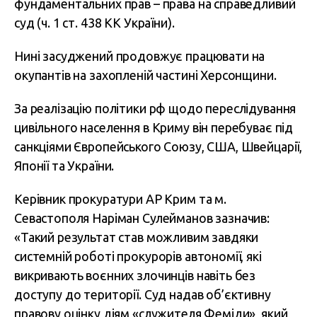
фундаментальних прав – права на справедливий
суд (ч. 1 ст. 438 КК України).
Нині засуджений продовжує працювати на
окупантів на захопленій частині Херсонщини.
За реалізацію політики рф щодо переслідування
цивільного населення в Криму він перебуває під
санкціями Європейського Союзу, США, Швейцарії,
Японії та України.
Керівник прокуратури АР Крим та м.
Севастополя Наріман Сулейманов зазначив:
«Такий результат став можливим завдяки
системній роботі прокурорів автономії, які
викривають воєнних злочинців навіть без
доступу до території. Суд надав об’єктивну
правову оцінку діям «служителя Феміди», який