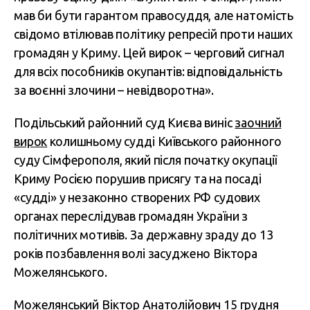
мав би бути гарантом правосуддя, але натомість
свідомо втілював політику репресій проти наших
громадян у Криму. Цей вирок – черговий сигнал
для всіх пособників окупантів: відповідальність
за воєнні злочини – невідворотна».
Подільський районний суд Києва виніс
заочний
вирок
колишньому судді Київського районного
суду Сімферополя, який після початку окупації
Криму Росією порушив присягу та на посаді
«судді» у незаконно створених РФ судових
органах переслідував громадян України з
політичних мотивів. За державну зраду до 13
років позбавлення волі засуджено Віктора
Можелянського.
Можелянський Віктор Анатолійович 15 грудня