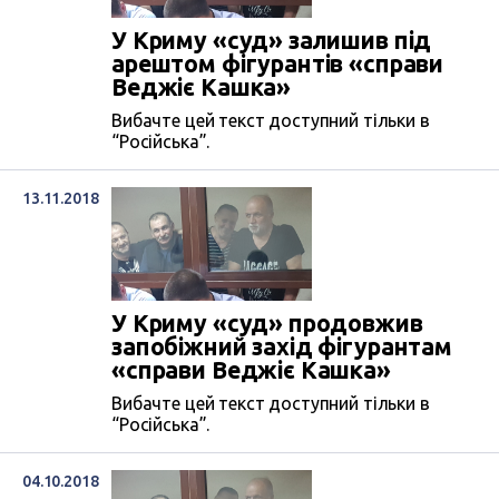
У Криму «суд» залишив під
арештом фігурантів «справи
Веджіє Кашка»
Вибачте цей текст доступний тільки в
“Російська”.
13.11.2018
У Криму «суд» продовжив
запобіжний захід фігурантам
«справи Веджіє Кашка»
Вибачте цей текст доступний тільки в
“Російська”.
04.10.2018