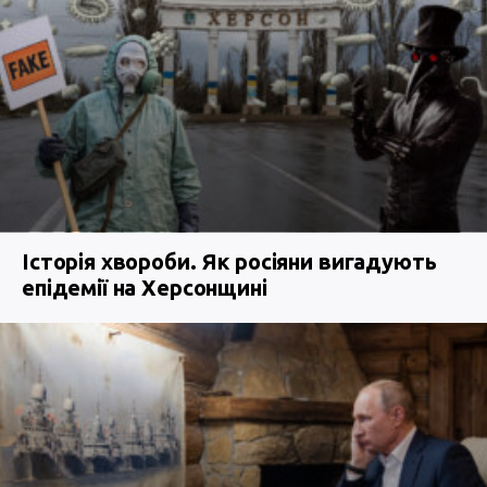
Історія хвороби. Як росіяни вигадують
епідемії на Херсонщині