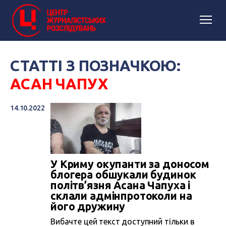
СТАТТІ З ПОЗНАЧКОЮ:
АСАН ЧАПУХ
14.10.2022
У Криму окупанти за доносом
блогера обшукали будинок
політв’язня Асана Чапуха і
склали адмінпротоколи на
його дружину
Вибачте цей текст доступний тільки в