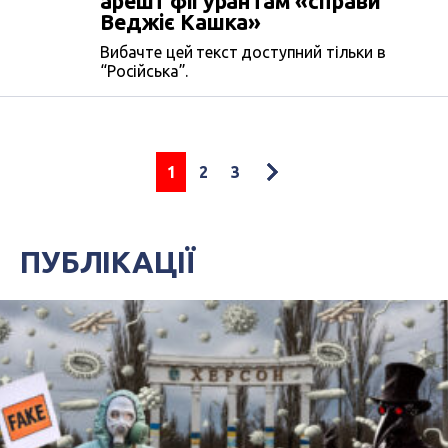
арешт фігурантам «справи
Веджіє Кашка»
Вибачте цей текст доступний тільки в
“Російська”.
1
2
3
ПУБЛІКАЦІЇ