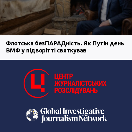
Флотська безПАРАДність. Як Путін день
ВМФ у підворітті святкував