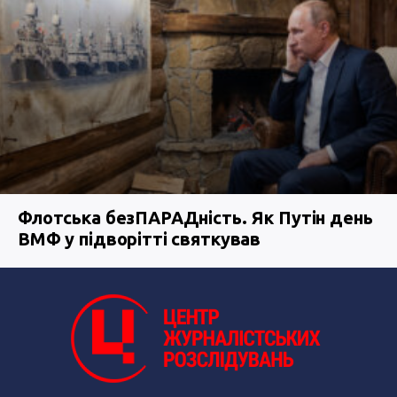
Флотська безПАРАДність. Як Путін день
ВМФ у підворітті святкував