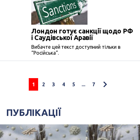
Лондон готує санкції щодо РФ
і Саудівської Аравії
Вибачте цей текст доступний тільки в
“Російська”.
1
2
3
4
5
...
7
ПУБЛІКАЦІЇ