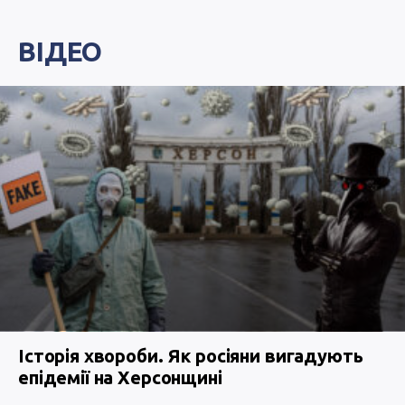
ВІДЕО
Історія хвороби. Як росіяни вигадують
епідемії на Херсонщині