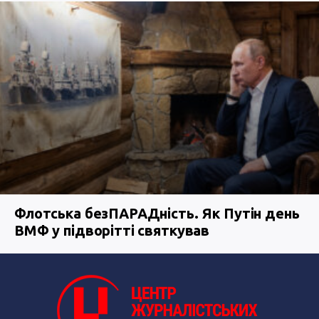
Флотська безПАРАДність. Як Путін день
ВМФ у підворітті святкував