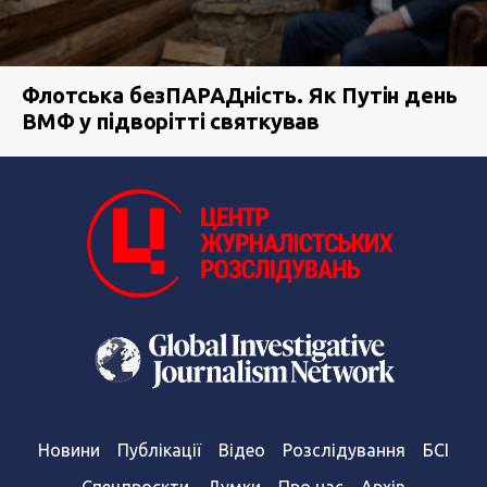
Флотська безПАРАДність. Як Путін день
ВМФ у підворітті святкував
Новини
Публікації
Відео
Розслідування
БСІ