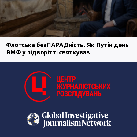
Флотська безПАРАДність. Як Путін день
ВМФ у підворітті святкував