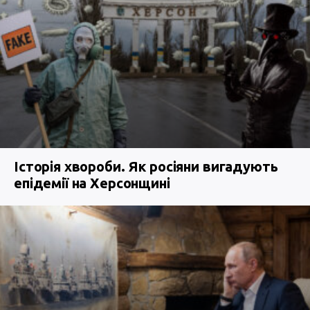
Історія хвороби. Як росіяни вигадують
епідемії на Херсонщині