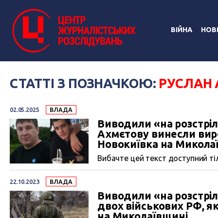
ВІЙНА
НОВ
СТАТТІ З ПОЗНАЧКОЮ:
РУСЛАН
02.05.2025
ВЛАДА
Виводили «на розстріл
Ахмєтову винесли вир
Новокиївка на Микола
Вибачте цей текст доступний тіл
22.10.2023
ВЛАДА
Виводили «на розстріл
двох військових РФ, я
на Миколаївщині