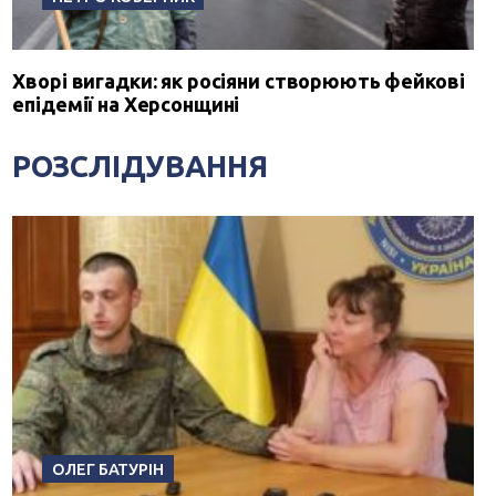
Хворі вигадки: як росіяни створюють фейкові
епідемії на Херсонщині
РОЗСЛІДУВАННЯ
ОЛЕГ БАТУРІН