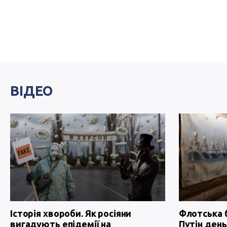
ВІДЕО
Історія хвороби. Як росіяни
Флотська 
вигадують епідемії на
Путін день