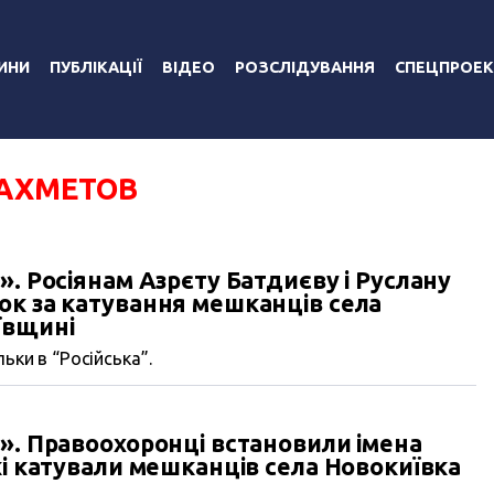
ИНИ
ПУБЛІКАЦІЇ
ВІДЕО
РОЗСЛІДУВАННЯ
СПЕЦПРОЕК
 АХМЕТОВ
». Росіянам Азрєту Батдиєву і Руслану
ок за катування мешканців села
ївщині
ьки в “Російська”.
». Правоохоронці встановили імена
кі катували мешканців села Новокиївка