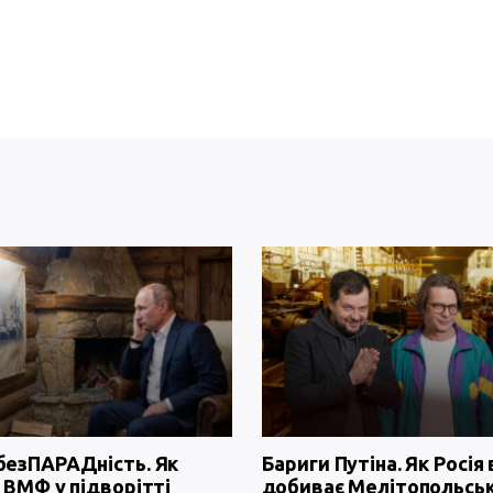
безПАРАДність. Як
Бариги Путіна. Як Росія 
 ВМФ у підворітті
добиває Мелітопольсь