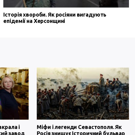
Історія хвороби. Як росіяни вигадують
епідемії на Херсонщині
вкрала і
Міфи і легенди Севастополя. Як
кий завод
Росія знищує Історичний бульвар