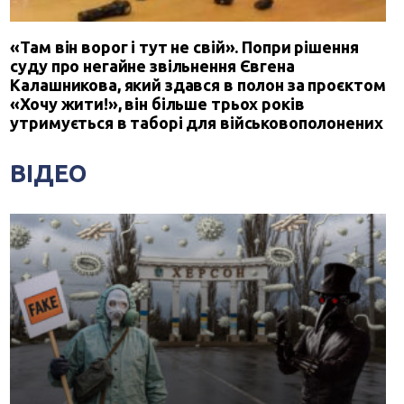
«Там він ворог і тут не свій». Попри рішення
суду про негайне звільнення Євгена
Калашникова, який здався в полон за проєктом
«Хочу жити!», він більше трьох років
утримується в таборі для військовополонених
ВІДЕО