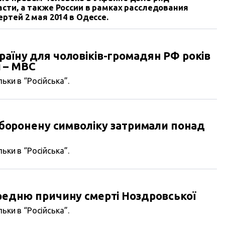
сти, а также России в рамках расследования
ртей 2 мая 2014 в Одессе.
раїну для чоловіків-громадян РФ років
 – МВС
ьки в “Російська”.
 заборонену символіку затримали понад
ьки в “Російська”.
ередню причину смерті Ноздровської
ьки в “Російська”.