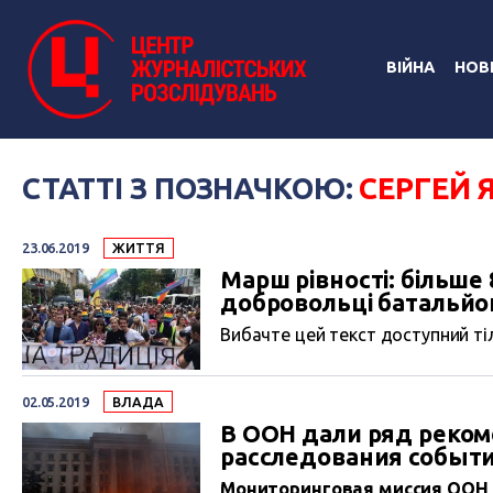
ВІЙНА
НОВ
СТАТТІ З ПОЗНАЧКОЮ:
СЕРГЕЙ 
23.06.2019
ЖИТТЯ
Марш рівності: більше 
добровольці батальйо
Вибачте цей текст доступний тіл
02.05.2019
ВЛАДА
В ООН дали ряд реком
расследования событий
Мониторинговая миссия ООН 