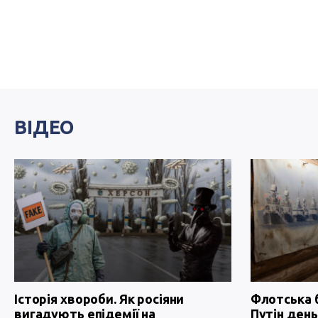
ВІДЕО
Історія хвороби. Як росіяни
Флотська 
вигадують епідемії на
Путін день