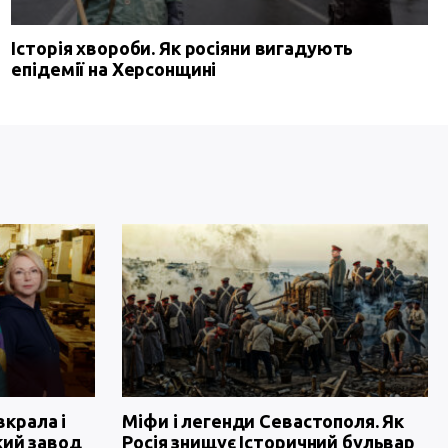
Історія хвороби. Як росіяни вигадують
епідемії на Херсонщині
вкрала і
Міфи і легенди Севастополя. Як
кий завод
Росія знищує Історичний бульвар