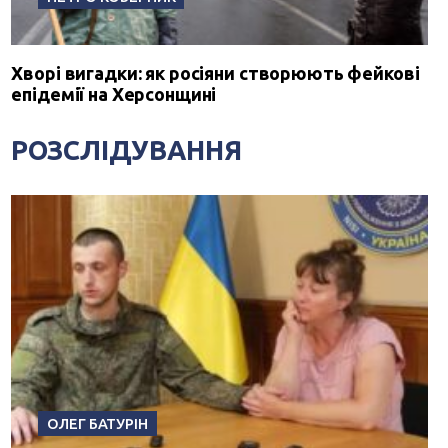
Хворі вигадки: як росіяни створюють фейкові
епідемії на Херсонщині
РОЗСЛІДУВАННЯ
ОЛЕГ БАТУРІН