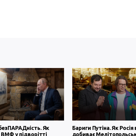
безПАРАДність. Як
Бариги Путіна. Як Росія 
 ВМФ у підворітті
добиває Мелітопольсь