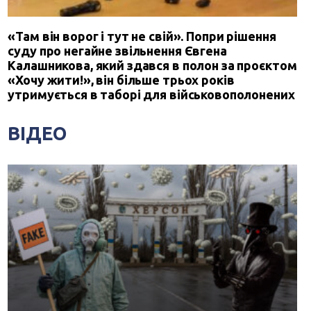
«Там він ворог і тут не свій». Попри рішення
суду про негайне звільнення Євгена
Калашникова, який здався в полон за проєктом
«Хочу жити!», він більше трьох років
утримується в таборі для військовополонених
ВІДЕО