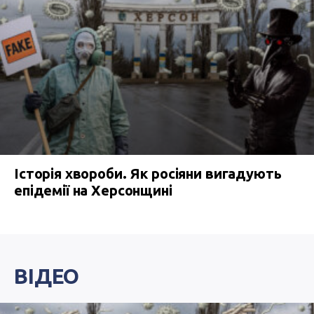
Історія хвороби. Як росіяни вигадують
епідемії на Херсонщині
ВІДЕО