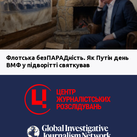
Флотська безПАРАДність. Як Путін день
ВМФ у підворітті святкував