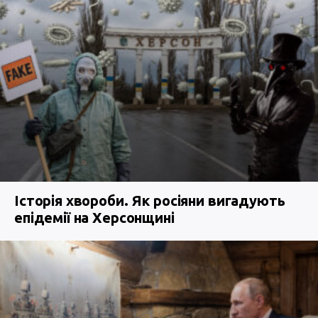
Історія хвороби. Як росіяни вигадують
епідемії на Херсонщині