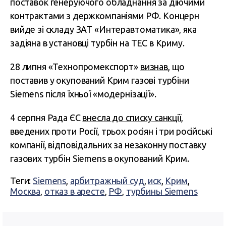
поставок генеруючого обладнання за діючими
контрактами з держкомпаніями РФ. Концерн
вийде зі складу ЗАТ «Интеравтоматика», яка
задіяна в установці турбін на ТЕС в Криму.
28 липня «Технопромекспорт»
визнав
, що
поставив у окупований Крим газові турбіни
Siemens після їхньої «модернізації».
4 серпня Рада ЄС
внесла до списку санкції
,
введених проти Росії, трьох росіян і три російські
компанії, відповідальних за незаконну поставку
газових турбін Siemens в окупований Крим.
Теги:
Siemens
,
арбитражный суд
,
иск
,
Крим
,
Москва
,
отказ в аресте
,
РФ
,
турбины Siemens