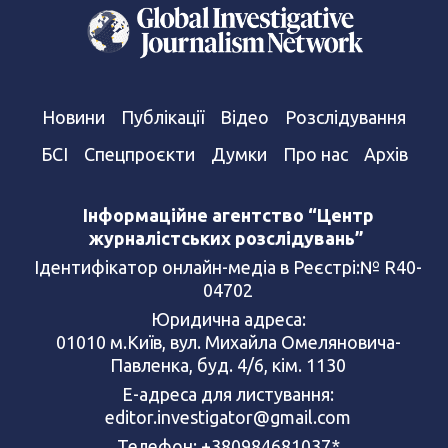
Новини
Публікації
Відео
Розслідування
БСІ
Спецпроєкти
Думки
Про нас
Архів
Інформаційне агентство “Центр
журналістських розслідувань”
Ідентифікатор онлайн-медіа в Реєстрі:№ R40-
04702
Юридична адреса:
01010 м.Київ, вул. Михайла Омеляновича-
Павленка, буд. 4/6, кім. 1130
Е-адреса для листування:
editor.investigator@gmail.com
Телефон: +380984681037*