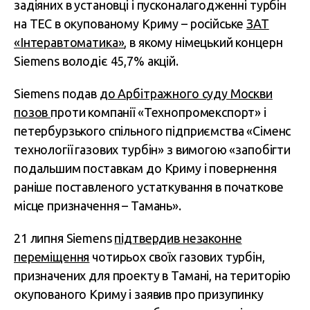
задіяних в установці і пусконалагодженні турбін
на ТЕС в окупованому Криму – російське
ЗАТ
«Інтеравтоматика»
, в якому німецький концерн
Siemens володіє 45,7% акцій.
Siemens подав
до Арбітражного суду Москви
позов
проти компанії «Технопромекспорт» і
петербурзького спільного підприємства «Сіменс
технології газових турбін» з вимогою «запобігти
подальшим поставкам до Криму і повернення
раніше поставленого устаткування в початкове
місце призначення – Тамань».
21 липня Siemens
підтвердив незаконне
переміщення
чотирьох своїх газових турбін,
призначених для проекту в Тамані, на територію
окупованого Криму і заявив про призупинку