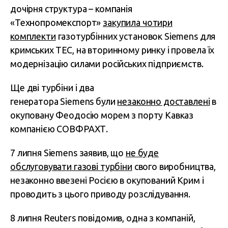
дочірня структура – компанія
«Технопромекспорт»
закупила чотири
комплекти
газотурбінних установок Siemens для
кримських ТЕС, на вторинному ринку і провела їх
модернізацію силами російських підприємств.
Ще дві турбіни і два
генератора Siemens були
незаконно доставлені
в
окуповану Феодосію морем з порту Кавказ
компанією СОВФРАХТ.
7 липня Siemens заявив, що
не буде
обслуговувати газові турбіни
свого виробництва,
незаконно ввезені Росією в окупований Крим і
проводить з цього приводу розслідування.
8 липня Reuters повідомив, одна з компаній,