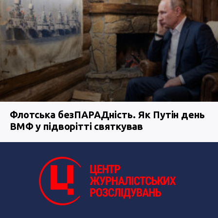
Флотська безПАРАДність. Як Путін день
ВМФ у підворітті святкував