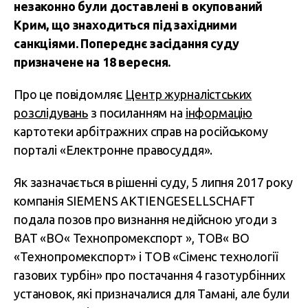
незаконно були доставлені в окупований
Крим, що знаходиться під західними
санкціями. Попереднє засідання суду
призначене на 18 вересня.
Про це повідомляє
Центр журналістських
розслідувань
з посиланням на
інформацію
картотеки арбітражних справ на російському
порталі «Електронне правосуддя».
Як зазначається в рішенні суду, 5 липня 2017 року
компанія SIEMENS AKTIENGESELLSCHAFT
подала позов про визнання недійсною угоди з
ВАТ «ВО« Технопромекспорт », ТОВ« ВО
«Технопромекспорт» і ТОВ «Сіменс технології
газових турбін» про постачання 4 газотурбінних
установок, які призначалися для Тамані, але були