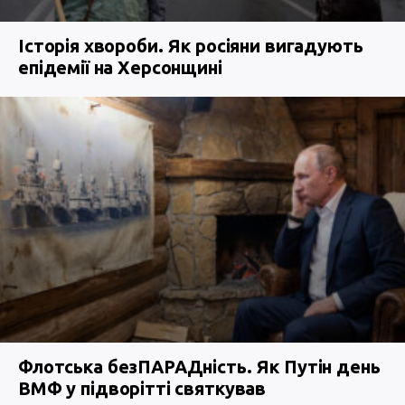
Історія хвороби. Як росіяни вигадують
епідемії на Херсонщині
Флотська безПАРАДність. Як Путін день
ВМФ у підворітті святкував