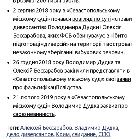
в розмірі 200 тисяч рублів.
2 серпня 2018 року в «Севастопольському
міському суді» почався
розгляд по суті
«справи
диверсантів» Володимира Дудки і Олексія
Бессарабова, яких ФСБ обвинувачує в нібито
підготовці «диверсій» на території півострова і
незаконному зберіганні вибухових речовин.
26 грудня 2018 року Володимир Дудка та
Олексій Бессарабов закінчили представляти в
«Севастопольському міському суді» свої
заяви
про фальсифікації слідства
.
21 лютого 2019 року в «Севастопольському
міському суді» Володимир Дудка
заявив про
свою невинність
.
Теги:
Алексей Бессарабов
,
Владимир Дудка
,
дело диверсантов
,
Крим
,
свидание
,
СІЗО