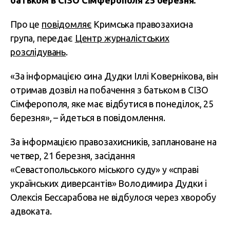
батьком в СІЗО Сімферополя 25 березня.
Про це
повідомляє
Кримська правозахисна
група, передає
Центр журналістських
розслідувань
.
«За інформацією сина Дудки Іллі Ковернікова, він
отримав дозвіл на побачення з батьком в СІЗО
Сімферополя, яке має відбутися в понеділок, 25
березня», – йдеться в повідомлення.
За інформацією правозахисників, заплановане на
четвер, 21 березня, засідання
«Севастопольського міського суду» у «справі
українських диверсантів» Володимира Дудки і
Олексія Бессарабова не відбулося через хворобу
адвоката.