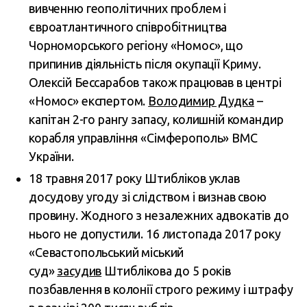
вивченню геополітичних проблем і
євроатлантичного співробітництва
Чорноморського регіону «Номос», що
припинив діяльність після окупації Криму.
Олексій Бессарабов також працював в центрі
«Номос» експертом.
Володимир Дудка
–
капітан 2-го рангу запасу, колишній командир
корабля управління «Сімферополь» ВМС
України.
18 травня 2017 року Штибліков уклав
досудову угоду зі слідством і визнав свою
провину. Жодного з незалежних адвокатів до
нього не допустили. 16 листопада 2017 року
«Севастопольський міський
суд»
засудив
Штиблікова до 5 років
позбавлення в колонії строго режиму і штрафу