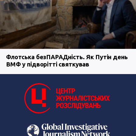
Флотська безПАРАДність. Як Путін день
ВМФ у підворітті святкував