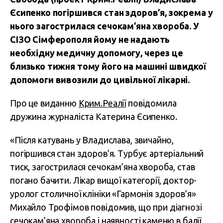
Єсипенко погіршився стан здоров’я, зокрема у
нього загострилася сечокам’яна хвороба. У
СІЗО Сімферополя йому не надають
необхідну медичну допомогу, через це
близько тижня тому його на машині швидкої
допомоги вивозили до цивільної лікарні.
Про це виданню
Крим.Реалії
повідомила
дружина журналіста Катерина Єсипенко.
«Після катувань у Владислава, звичайно,
погіршився стан здоров’я. Турбує артеріальний
тиск, загострилася сечокам’яна хвороба, став
погано бачити. Лікар вищої категорії, доктор-
уролог столичної клініки «Гармонія здоров’я»
Михайло Трофімов повідомив, що при діагнозі
сечокам’яна хвороба і наявності каменю в балії