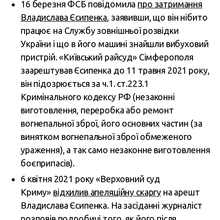
16 березня ФСБ повідомила
про затримання
Владислава Єсипенка
, заявивши, що він нібито
працює на Службу зовнішньої розвідки
України і що в його машині знайшли вибуховий
пристрій. «Київський райсуд» Сімферополя
заарештував Єсипенка до 11 травня 2021 року,
він підозрюється за ч.1. ст.223.1
Кримінального кодексу РФ (незаконні
виготовлення, переробка або ремонт
вогнепальної зброї, його основних частин (за
винятком вогнепальної зброї обмеженого
ураження), а так само незаконне виготовлення
боєприпасів).
6 квітня 2021 року «Верховний суд
Криму»
відхилив апеляційну скаргу
на арешт
Владислава Єсипенка. На засіданні журналіст
розповів подробиці того, як його після