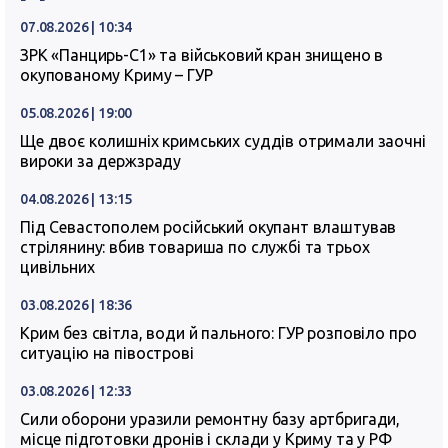
07.08.2026 | 10:34
ЗРК «Панцирь-С1» та військовий кран знищено в
окупованому Криму – ГУР
05.08.2026 | 19:00
Ще двоє колишніх кримських суддів отримали заочні
вироки за держзраду
04.08.2026 | 13:15
Під Севастополем російський окупант влаштував
стрілянину: вбив товариша по службі та трьох
цивільних
03.08.2026 | 18:36
Крим без світла, води й пального: ГУР розповіло про
ситуацію на півострові
03.08.2026 | 12:33
Сили оборони уразили ремонтну базу артбригади,
місце підготовки дронів і склади у Криму та у РФ