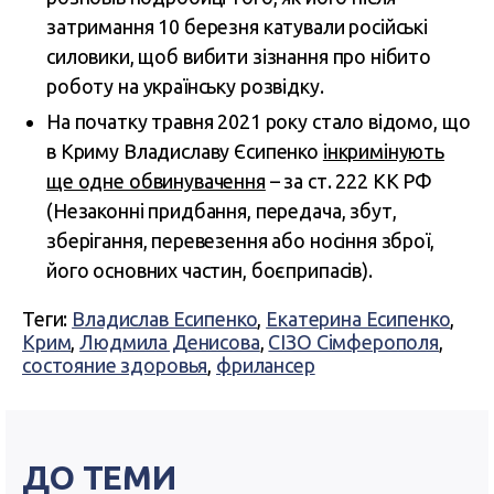
затримання 10 березня катували російські
силовики, щоб вибити зізнання про нібито
роботу на українську розвідку.
На початку травня 2021 року стало відомо, що
в Криму Владиславу Єсипенко
інкримінують
ще одне обвинувачення
– за ст. 222 КК РФ
(Незаконні придбання, передача, збут,
зберігання, перевезення або носіння зброї,
його основних частин, боєприпасів).
Теги:
Владислав Есипенко
,
Екатерина Есипенко
,
Крим
,
Людмила Денисова
,
СІЗО Сімферополя
,
состояние здоровья
,
фрилансер
ДО ТЕМИ