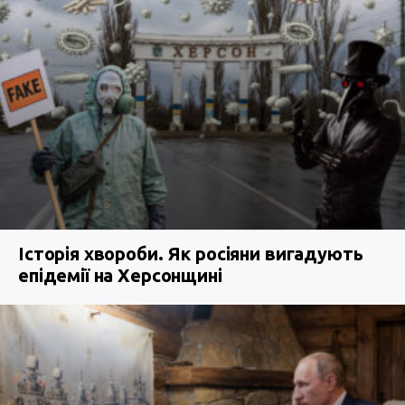
Історія хвороби. Як росіяни вигадують
епідемії на Херсонщині