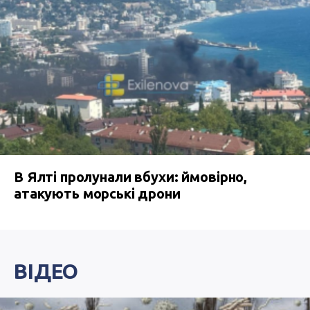
В Ялті пролунали вбухи: ймовірно,
атакують морські дрони
ВІДЕО