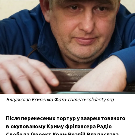
Владислав Єсипенко Фото: crimean-solidarity.org
Після перенесених тортур у заарештованого
в окупованому Криму фрілансера Радіо
Свобода (проект Крим.Реаліі) Владислава