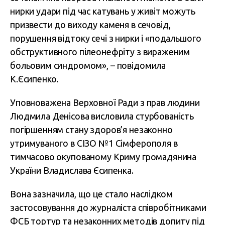
нирки удари під час катувань у живіт можуть
призвести до виходу каменя в сечовід,
порушення відтоку сечі з нирки і «подальшого
обструктивного пілеонефріту з вираженим
больовим синдромом», – повідомила
К.Єсипенко.
Уповноважена Верховної Ради з прав людини
Людмила Денісова висловила стурбованість
погіршенням стану здоров’я незаконно
утримуваного в СІЗО №1 Сімферополя в
тимчасово окупованому Криму громадянина
України Владислава Єсипенка.
Вона зазначила, що це стало наслідком
застосовування до журналіста співробітниками
ФСБ тортур та незаконних методів допиту під