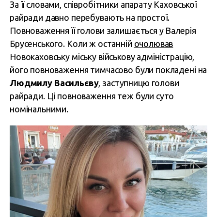
За її словами, співробітники апарату Каховської
райради давно перебувають на простої.
Повноваження її голови залишається у Валерія
Брусенського. Коли ж останній
очолював
Новокаховську міську військову адміністрацію,
його повноваження тимчасово були покладені на
Людмилу Васильєву
, заступницю голови
райради. Ці повноваження теж були суто
номінальними.