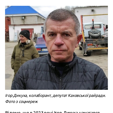
Ігор Дикуха, колаборант,
депутат Каховської райради
.
Фото з соцмереж
Відомо, що в 2023 році Ігор Дикуха
намагався