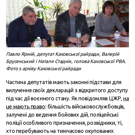
Павло Ярмій, депутат Каховської райради, Валерій
Брусенський і Наталя Стаднік, голова Каховської РВА.
Фото з архіву Каховської райради
Частина депутатів мають законні підстави для
вилучення своїх декларацій з відкритого доступу
під час дії воєнного стану. Як повідомляв ЦЖР,
на
це мають право
: більшість військовослужбовців,
залучені до ведення бойових дій, поліцейські
поліції особливого призначення, розвідники, ті,
хто перебувають на тимчасово окупованих