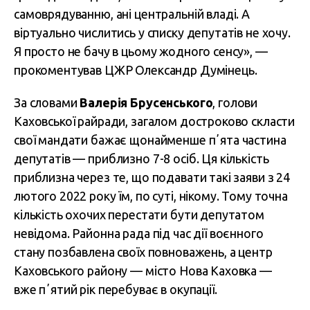
самоврядуванню, ані центральній владі. А
віртуально числитись у списку депутатів не хочу.
Я просто не бачу в цьому жодного сенсу», —
прокоментував ЦЖР Олександр Думінець.
За словами
Валерія Брусенського
, голови
Каховської райради, загалом достроково скласти
свої мандати бажає щонайменше пʼята частина
депутатів — приблизно 7-8 осіб. Ця кількість
приблизна через те, що подавати такі заяви з 24
лютого 2022 року їм, по суті, нікому. Тому точна
кількість охочих перестати бути депутатом
невідома. Районна рада під час дії воєнного
стану позбавлена своїх повноважень, а центр
Каховського району — місто Нова Каховка —
вже пʼятий рік перебуває в окупації.