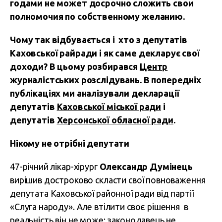
годами не может досрочно сложить свои
полномочия по собственному желанию.
Чому так відбувається і хто з депутатів
Каховської райради і як саме декларує свої
доходи? В цьому розбирався
Центр
журналістських розслідувань
. В попередніх
публікаціях ми аналізували декларації
депутатів
Каховської міської ради
і
депутатів
Херсонської обласної ради
.
Нікому не отрібні депутати
47-річний лікар-хірург
Олександр Думінець
вирішив достроково скласти свої повноваження
депутата Каховської районної ради від партії
«Слуга народу». Але втілити своє рішення в
реальність він не може: законодавець не