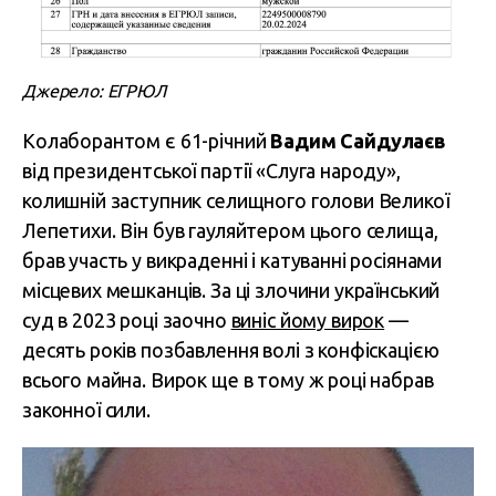
Джерело: ЕГРЮЛ
Колаборантом є 61-річний
Вадим Сайдулаєв
від президентської партії «Слуга народу»,
колишній заступник селищного голови Великої
Лепетихи. Він був гауляйтером цього селища,
брав участь у викраденні і катуванні росіянами
місцевих мешканців. За ці злочини український
суд в 2023 році заочно
виніс йому вирок
—
десять років позбавлення волі з конфіскацією
всього майна. Вирок ще в тому ж році набрав
законної сили.