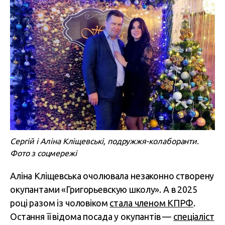
Сергій і Аліна Кліщевські, подружжя-колаборанти.
Фото з соцмережі
Аліна Кліщевська очолювала незаконно створену
окупантами «Григорьевскую школу». А в 2025
році разом із чоловіком
стала членом КПРФ
.
Остання її відома посада у окупантів —
спеціаліст