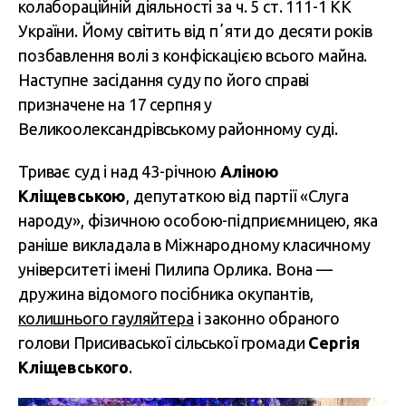
колабораційній діяльності за ч. 5 ст. 111-1 КК
України. Йому світить від пʼяти до десяти років
позбавлення волі з конфіскацією всього майна.
Наступне засідання суду по його справі
призначене на 17 серпня у
Великоолександрівському районному суді.
Триває суд і над 43-річною
Аліною
Кліщевською
, депутаткою від партії «Слуга
народу», фізичною особою-підприємницею, яка
раніше викладала в Міжнародному класичному
університеті імені Пилипа Орлика. Вона —
дружина відомого посібника окупантів,
колишнього гауляйтера
і законно обраного
голови Присиваської сільської громади
Сергія
Кліщевського
.