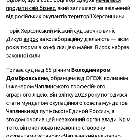
продати свій бізнес
, який залишився на звільненій
від російських окупантів території Херсонщини.
Торік Херсонський міський суд заочно виніс
Дикусі
вирок
за колабораційну діяльність — вісім
років тюрми з конфіскацією майна. Вирок набрав
законної сили.
Триває суд над 55-річним
Володимиром
Домбровським
, обранцем від ОПЗЖ, колишнім
інженером Чаплинського професійного
аграрного ліцею. Він влітку 2023 року погодився
стати мундєпом окупаційного совєта мундєпов
Чаплинки від путінської «Единой России», а
згодом очолив цей незаконний орган влади. Крім
того, він очолював незаконно створену
окупантами установу «Чаплынский культурно-