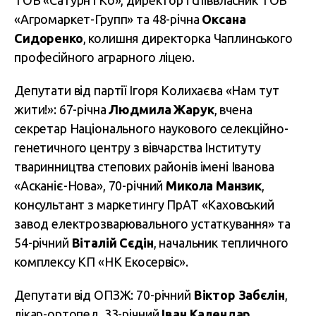
«Агромаркет-Групп» та 48-річна
Оксана
Сидоренко
, колишня директорка Чаплинського
професійного аграрного ліцею.
Депутати від партії Ігоря Колихаєва «Нам тут
жити!»: 67-річна
Людмила Жарук
, вчена
секретар Національного наукового селекційно-
генетичного центру з вівчарства Інституту
тваринництва степових районів імені Іванова
«Асканіє-Нова», 70-річний
Микола Манзик
,
консультант з маркетингу ПрАТ «Каховський
завод електрозварювального устаткування» та
54-річний
Віталій Сєдін
, начальник тепличного
комплексу КП «НК Екосервіс».
Депутати від ОПЗЖ: 70-річний
Віктор Забєлін
,
лікар-ортопед, 33-річний
Іван Календар
,