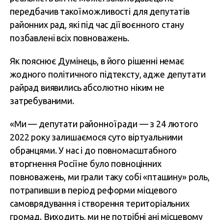
передбачив такої можливості для депутатів
районних рад, які під час дії воєнного стану
позбавлені всіх повноважень.
Як пояснює Думінець, в його рішенні немає
жодного політичного підтексту, адже депутати
райрад виявились абсолютно ніким не
затребуваними.
«Ми — депутати районної ради — з 24 лютого
2022 року залишаємося суто віртуальними
обранцями. У нас і до повномасштабного
вторгнення Росії не було повноцінних
повноважень, ми грали таку собі «пташину» роль,
потрапивши в період реформи місцевого
самоврядування і створення територіальних
громад. Виходить, ми не потрібні ані місцевому