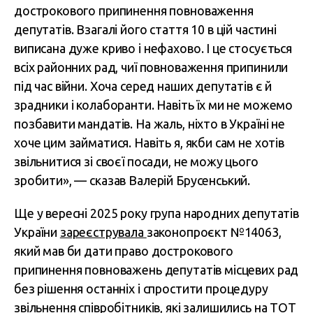
дострокового припинення повноваження
депутатів. Взагалі його стаття 10 в цій частині
виписана дуже криво і нефахово. І це стосується
всіх районних рад, чиї повноваження припинили
під час війни. Хоча серед наших депутатів є й
зрадники і колаборанти. Навіть їх ми не можемо
позбавити мандатів. На жаль, ніхто в Україні не
хоче цим займатися. Навіть я, якби сам не хотів
звільнитися зі своєї посади, не можу цього
зробити», — сказав Валерій Брусенський.
Ще у вересні 2025 року група народних депутатів
України
зареєструвала
законопроєкт №14063,
який мав би дати право дострокового
припинення повноважень депутатів місцевих рад
без рішення останніх і спростити процедуру
звільнення співробітників, які залишились на ТОТ