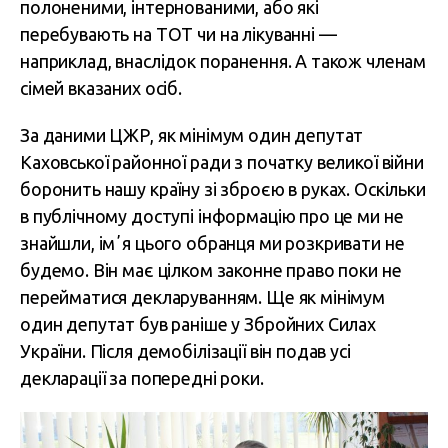
полоненими, інтернованими, або які
перебувають на ТОТ чи на лікуванні —
наприклад, внаслідок поранення. А також членам
сімей вказаних осіб.
За даними ЦЖР, як мінімум один депутат
Каховської районної ради з початку великої війни
боронить нашу країну зі зброєю в руках. Оскільки
в публічному доступі інформацію про це ми не
знайшли, імʼя цього обранця ми розкривати не
будемо. Він має цілком законне право поки не
перейматися декларуванням. Ще як мінімум
один депутат був раніше у Збройних Силах
України. Після демобілізації він подав усі
декларації за попередні роки.