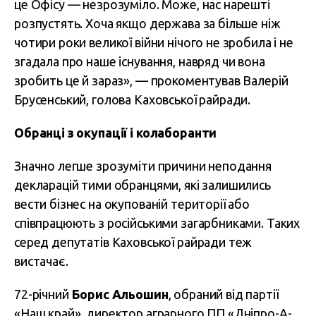
це Офісу — незрозуміло. Може, нас нарешті
розпустять. Хоча якщо держава за більше ніж
чотири роки великої війни нічого не зробила і не
згадала про наше існування, навряд чи вона
зробить це й зараз», — прокоментував Валерій
Брусенський, голова Каховської райради.
Обранці з окупації і колаборанти
Значно легше зрозуміти причини неподання
декларацій тими обранцями, які залишились
вести бізнес на окупованій території або
співпрацюють з російськими загарбниками. Таких
серед депутатів Каховської райради теж
вистачає.
72-річний
Борис Альошин
, обраний від партії
«Наш край», директор аграрного ПП «Дніпро-А-