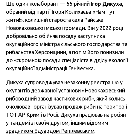
Ще один колаборант — 66-річний
Ігор Дикуха
,
обраний від партії Ігоря Колихаєва «Нам тут
жити!», колишній староста села Райське
Новокаховської міської громади. Він у 2022 році
добровільно обійняв посаду заступника
окупаційного міністра сільського господарства та
рибальства Херсонщини, а потім його понизили
до «скромної» посади спеціаліста відділу екології
окупаційної адміністрації Генічеська.
Дикуха супроводжував незаконну реєстрацію у
окупантів державної установи «Новокаховський
рибоводний завод частикових риб», який колись
очолював і організував продаж риби на території
ТОТ АР Крим і в Росії. Дикуха працював на росіян
у тандемі зі своїм другом, іншим
відомим
зрадником Едуардом Репілевським
.