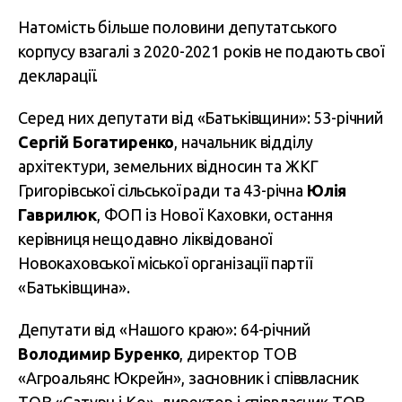
Натомість більше половини депутатського
корпусу взагалі з 2020-2021 років не подають свої
декларації.
Серед них депутати від «Батьківщини»: 53-річний
Сергій Богатиренко
, начальник відділу
архітектури, земельних відносин та ЖКГ
Григорівської сільської ради та 43-річна
Юлія
Гаврилюк
, ФОП із Нової Каховки, остання
керівниця нещодавно ліквідованої
Новокаховської міської організації партії
«Батьківщина».
Депутати від «Нашого краю»: 64-річний
Володимир Буренко
, директор ТОВ
«Агроальянс Юкрейн», засновник і співвласник
ТОВ «Сатурн і Ко», директор і співвласник ТОВ