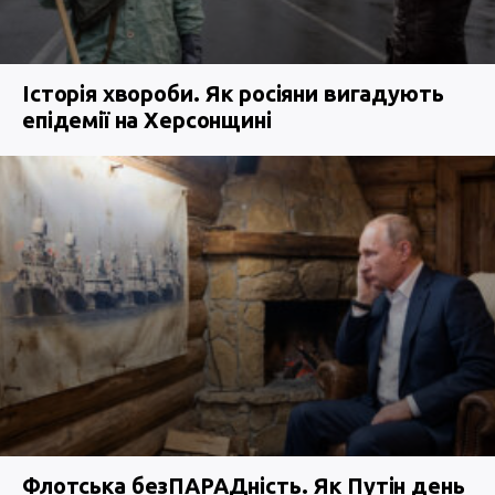
Історія хвороби. Як росіяни вигадують
епідемії на Херсонщині
Флотська безПАРАДність. Як Путін день