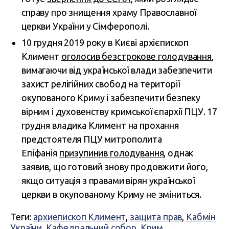
справу про знищення храму Православної
церкви України у Сімферополі.
10 грудня 2019 року в Києві архієпископ
Климент
оголосив безстрокове голодування
,
вимагаючи від української влади забезпечити
захист релігійних свобод на території
окупованого Криму і забезпечити безпеку
вірним і духовенству кримської єпархії ПЦУ. 17
грудня владика Климент на прохання
предстоятеля ПЦУ митрополита
Епіфанія
призупинив голодування
, однак
заявив, що готовий знову продовжити його,
якщо ситуація з правами вірян української
церкви в окупованому Криму не зміниться.
Теги:
архиепископ Климент
,
защита прав
,
Кабмін
України
,
Кафедральний собор
,
Крим
,