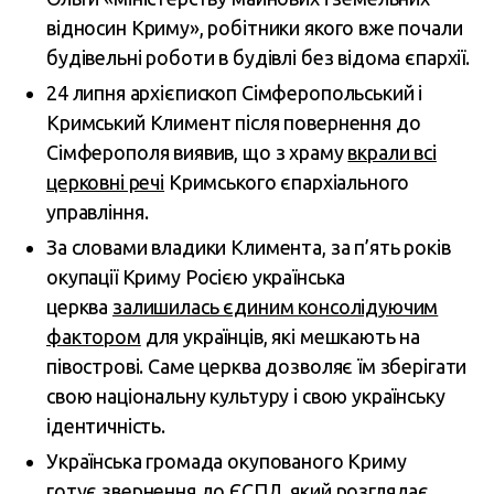
відносин Криму», робітники якого вже почали
будівельні роботи в будівлі без відома єпархії.
24 липня архієпископ Сімферопольський і
Кримський Климент після повернення до
Сімферополя виявив, що з храму
вкрали всі
церковні речі
Кримського єпархіального
управління.
За словами владики Климента, за п’ять років
окупації Криму Росією українська
церква
залишилась єдиним консолідуючим
фактором
для українців, які мешкають на
півострові. Саме церква дозволяє їм зберігати
свою національну культуру і свою українську
ідентичність.
Українська громада окупованого Криму
готує
звернення до ЄСПЛ
, який розглядає