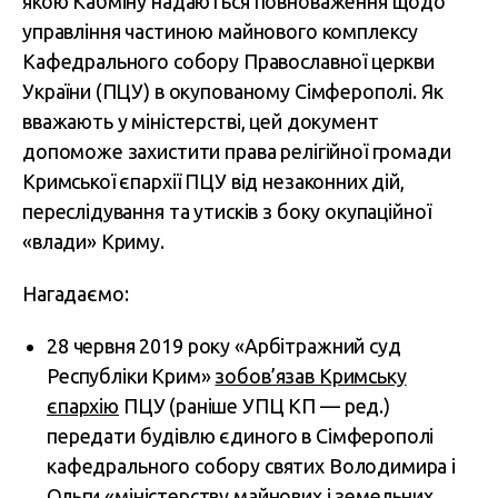
якою Кабміну надаються повноваження щодо
управління частиною майнового комплексу
Кафедрального собору Православної церкви
України (ПЦУ) в окупованому Сімферополі. Як
вважають у міністерстві, цей документ
допоможе захистити права релігійної громади
Кримської єпархії ПЦУ від незаконних дій,
переслідування та утисків з боку окупаційної
«влади» Криму.
Нагадаємо:
28 червня 2019 року «Арбітражний суд
Республіки Крим»
зобов’язав Кримську
єпархію
ПЦУ (раніше УПЦ КП — ред.)
передати будівлю єдиного в Сімферополі
кафедрального собору святих Володимира і
Ольги «міністерству майнових і земельних