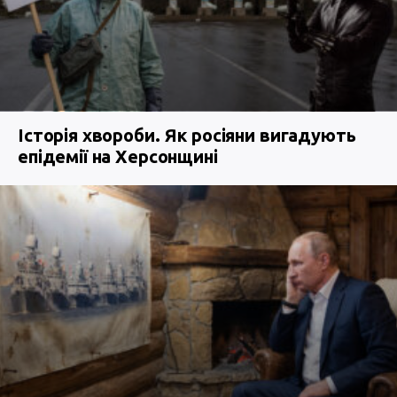
Історія хвороби. Як росіяни вигадують
епідемії на Херсонщині