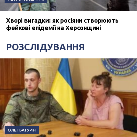
Хворі вигадки: як росіяни створюють
фейкові епідемії на Херсонщині
РОЗСЛІДУВАННЯ
ОЛЕГ БАТУРІН