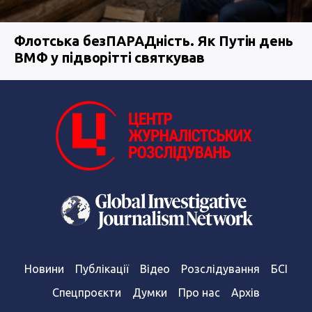
Флотська безПАРАДність. Як Путін день
ВМФ у підворітті святкував
Новини
Публікації
Відео
Розслідування
БСІ
Спецпроєкти
Думки
Про нас
Архів