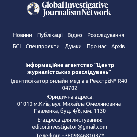
Новини
Публікації
Відео
Розслідування
БСІ
Спецпроєкти
Думки
Про нас
Архів
Інформаційне агентство “Центр
журналістських розслідувань”
Ідентифікатор онлайн-медіа в Реєстрі:№ R40-
04702
Юридична адреса:
01010 м.Київ, вул. Михайла Омеляновича-
Павленка, буд. 4/6, кім. 1130
Е-адреса для листування:
editor.investigator@gmail.com
Телефон: +380984681037*