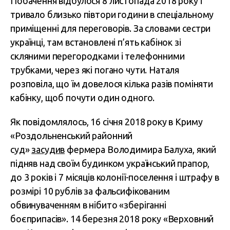
Побачення відбулося 8 листопада 2018 року і
тривало близько півтори години в спеціальному
приміщенні для переговорів. За словами сестри
українці, там встановлені п’ять кабінок зі
скляними перегородками і телефонними
трубками, через які погано чути. Наталя
розповіла, що їм довелося кілька разів поміняти
кабінку, щоб почути один одного.
Як повідомлялось, 16 сiчня 2018 року в Криму
«Роздольненський районний
суд»
засудив
фермера Володимира Балуха, який
підняв над своїм будинком український прапор,
до 3 років і 7 місяців колонії-поселення і штрафу в
розмірі 10 рублів за фальсифікованим
обвинуваченням в нібито «зберіганні
боєприпасів». 14 березня 2018 року «Верховний