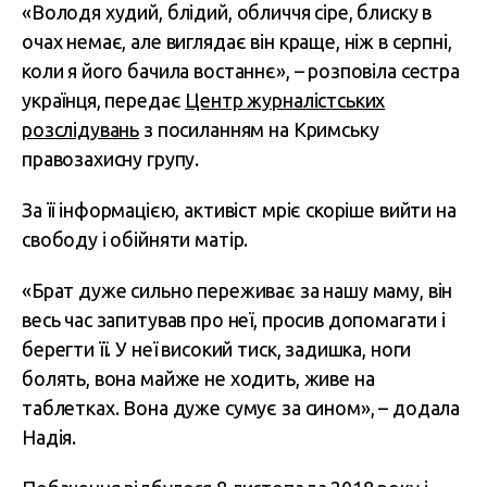
«Володя худий, блідий, обличчя сіре, блиску в
очах немає, але виглядає він краще, ніж в серпні,
коли я його бачила востаннє», – розповіла сестра
українця, передає
Центр журналістських
розслідувань
з посиланням на Кримську
правозахисну групу.
За її інформацією, активіст мріє скоріше вийти на
свободу і обійняти матір.
«Брат дуже сильно переживає за нашу маму, він
весь час запитував про неї, просив допомагати і
берегти її. У неї високий тиск, задишка, ноги
болять, вона майже не ходить, живе на
таблетках. Вона дуже сумує за сином», – додала
Надія.