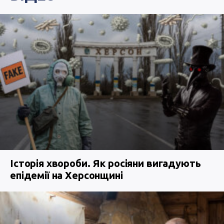
Історія хвороби. Як росіяни вигадують
епідемії на Херсонщині