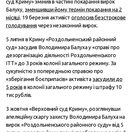
суд Криму» змінив в частині покарання вирок
Балуху,
зменшивши йому термін покарання на 2
місяці
. 19 березня активіст
оголосив безстрокове
голодування
через незаконний вирок.
5 липня в Криму «Роздольненський районний
суд» засудив Володимира Балуха у «справі про
дезорганізацію діяльності Роздольненського
ІТТ» до 3 років колонії загального режиму. За
сукупністю з попередньою справою про
«зберігання боєприпасів» активіста
засудили до
5 років
в колонії загального режиму і штрафу 10
тис рублів.
3 жовтня «Верховний суд Криму», розглянувши
апеляційну скаргу захисту Володимира Балуха на
вирок «Роздольненського районного суду» від 5