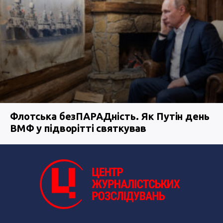
Флотська безПАРАДність. Як Путін день
ВМФ у підворітті святкував