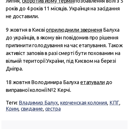
липня,
скоротив йому термін
позбавлення волі з 5
років до 4 років 11 місяців. Українця на засідання
не доставили.
9 жовтня в Києві
оприлюднили зверненя
Балуха
до українців, в якому він повідомив про рішення
припинити голодування на час етапування. Також
активіст заповів в разі смерті бути похованим на
вільній території України, під Києвом на березі
Дніпра.
18 жовтня Володимира Балуха
етапували
до
виправної колонії №2 Керчі.
Теги:
Владимир Балух
,
керченская колония
,
КПГ
,
Крим
,
свидание
,
сестра