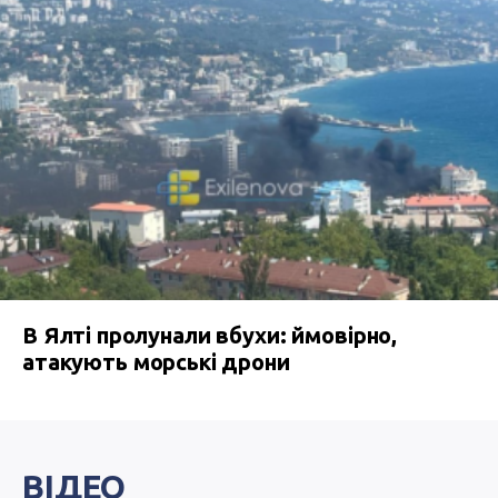
В Ялті пролунали вбухи: ймовірно,
атакують морські дрони
ВІДЕО