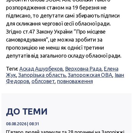
розпорядження станом на 19 березня не
підписано, то депутати самі збирають підписи
для скликання чергової сесії обласної ради.
Згідно ст.47 Закону України “Про місцеве
самоврядування”, це можна зробити за
пропозицією не менш як однієї третини
депутатів від загального складу обласної ради.
Теги:
Аскад Ашурбеков
,
Верховна Рада
,
Елена
Жук
,
Запорізька область
,
Запорожская ОВА
,
Іван
Федоров
,
облсовет
,
повноваження
ДО ТЕМИ
08.08.2026 | 08:31
П’ятеро людей загинули та 28 поранені на Запоріжжі