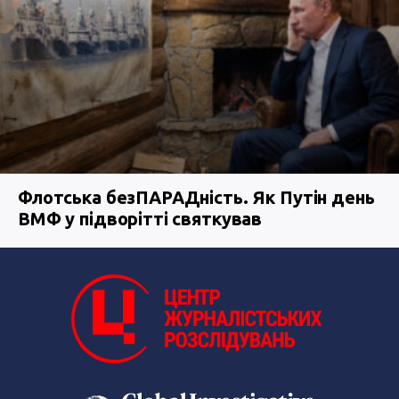
Флотська безПАРАДність. Як Путін день
ВМФ у підворітті святкував