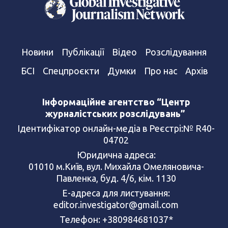
Новини
Публікації
Відео
Розслідування
БСІ
Спецпроєкти
Думки
Про нас
Архів
Інформаційне агентство “Центр
журналістських розслідувань”
Ідентифікатор онлайн-медіа в Реєстрі:№ R40-
04702
Юридична адреса:
01010 м.Київ, вул. Михайла Омеляновича-
Павленка, буд. 4/6, кім. 1130
Е-адреса для листування:
editor.investigator@gmail.com
Телефон: +380984681037*