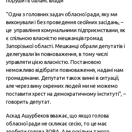
порушить баланс влади
“Одна з головних задач обласної ради, яку ми
виконували і без проведення сесійних засідань, –
це управління комунальними підприємствами, як
є спільною власністю мешканців громад
Запорізької області. Мешканці обрали депутатів і
делегували їм повноваження, в тому числі
управляти цією власністю. Постановою
неможливо відібрати повноваження, надані нам
громадянами. Депутати також винні в ситуації,
але через вину окремих людей ми не можемо
поставити хрест на демократичному інституті”, –
говорить депутат.
Аскад Ашурбеков вважає, що якщо голова
обласної ради не скликає сесію, то це має
зробити голова ЗОВА. Але оскільки такого