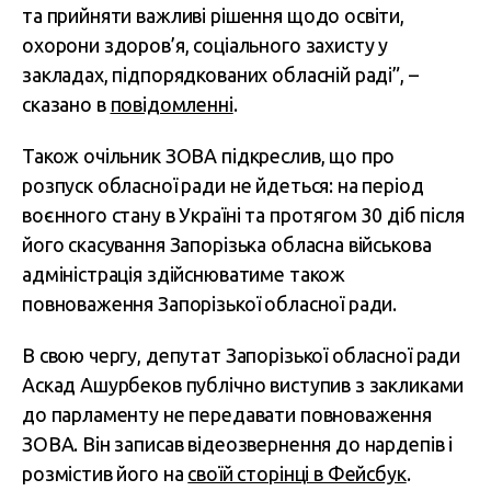
та прийняти важливі рішення щодо освіти,
охорони здоров’я, соціального захисту у
закладах, підпорядкованих обласній раді”, –
сказано в
повідомленні
.
Також очільник ЗОВА підкреслив, що про
розпуск обласної ради не йдеться: на період
воєнного стану в Україні та протягом 30 діб після
його скасування Запорізька обласна військова
адміністрація здійснюватиме також
повноваження Запорізької обласної ради.
В свою чергу, депутат Запорізької обласної ради
Аскад Ашурбеков публічно виступив з закликами
до парламенту не передавати повноваження
ЗОВА. Він записав відеозвернення до нардепів і
розмістив його на
своїй сторінці в Фейсбук
.