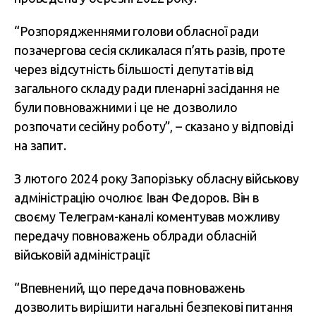
“Розпорядженнями голови обласної ради
позачергова сесія скликалася п’ять разів, проте
через відсутність більшості депутатів від
загального складу ради пленарні засідання не
були повноважними і це не дозволило
розпочати сесійну роботу”, – сказано у відповіді
на запит.
З лютого 2024 року Запорізьку обласну військову
адміністрацію очолює Іван Федоров. Він в
своєму Телеграм-каналі коментував можливу
передачу повноважень облради обласній
військовій адміністрації:
“Впевнений, що передача повноважень
дозволить вирішити нагальні безпекові питання