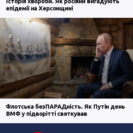
Історія хвороби. Як росіяни вигадують
епідемії на Херсонщині
Флотська безПАРАДність. Як Путін день
ВМФ у підворітті святкував