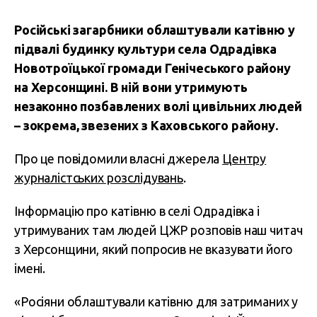
Російські загарбники облаштували катівню у
підвалі будинку культури села Одрадівка
Новотроїцької громади Генічеського району
на Херсонщині. В ній вони утримують
незаконно позбавлених волі цивільних людей
– зокрема, звезених з Каховського району.
Про це повідомили власні джерела
Центру
журналістських розслідувань
.
Інформацію про катівню в селі Одрадівка і
утримуваних там людей ЦЖР розповів наш читач
з Херсонщини, який попросив не вказувати його
імені.
«Росіяни облаштували катівню для затриманих у