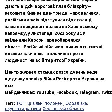
дають відсіч ворогові: план бліцкрігу –
захопити Київ за два-три дні – провалився,
російська армія відступила від столиці,
зазнала нищівної поразки на Харківському
напрямку, у листопаді 2022 року ЗСУ
звільнили Херсон і правобережжя
області.
Російські військові вчиняють тисячі
воєнних злочинів та злочинів проти
людяності на всій території України.
Центр журналістських розслідувань
веде
щоденну хроніку
Війна Росії проти України
на
всіх
майданчиках:
YouTube
,
Facebook,
Telegram
,
Twitt
Теги:
ТОТ
,
цивільні полонені
,
Одрадівка
,
окупанти
,
катівня
,
Херсонська область