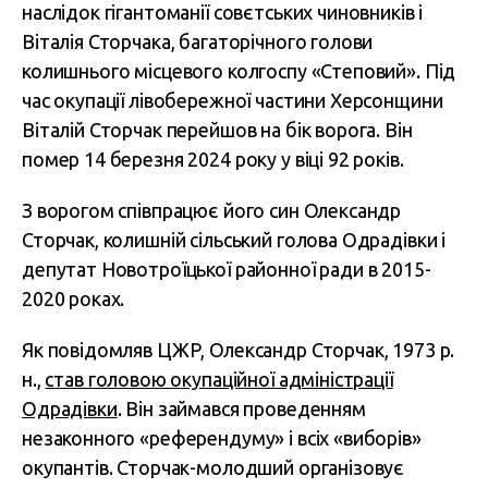
наслідок гігантоманії совєтських чиновників і
Віталія Сторчака, багаторічного голови
колишнього місцевого колгоспу «Степовий». Під
час окупації лівобережної частини Херсонщини
Віталій Сторчак перейшов на бік ворога. Він
помер 14 березня 2024 року у віці 92 років.
З ворогом співпрацює його син Олександр
Сторчак, колишній сільський голова Одрадівки і
депутат Новотроїцької районної ради в 2015-
2020 роках.
Як повідомляв ЦЖР, Олександр Сторчак, 1973 р.
н.,
став головою окупаційної адміністрації
Одрадівки
. Він займався проведенням
незаконного «референдуму» і всіх «виборів»
окупантів. Сторчак-молодший організовує