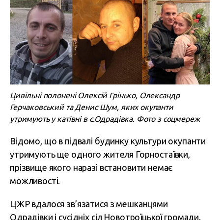
Цивільні полонені Олексій Грінько, Олександр
Герчаковський та Денис Шум, яких окупанти
утримують у катівні в с.Одрадівка. Фото з соцмереж
Відомо, що в підвалі будинку культури окупанти
утримують ще одного жителя Горностаївки,
прізвище якого наразі встановити немає
можливості.
ЦЖР вдалося зв’язатися з мешканцями
Одрадівки і сусідніх сіл Новотроїцької громади.