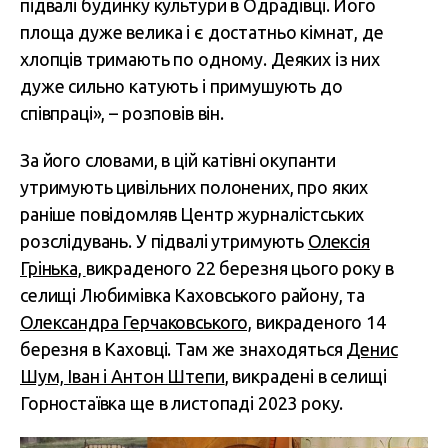
підвалі будинку культури в Одрадівці. Його
площа дуже велика і є достатньо кімнат, де
хлопців тримають по одному. Деяких із них
дуже сильно катують і примушують до
співпраці», – розповів він.
За його словами, в цій катівні окупанти
утримують цивільних полонених, про яких
раніше повідомляв Центр журналістських
розслідувань. У підвалі утримують
Олексія
Грінька,
викраденого 22 березня цього року в
селищі Любимівка Каховського району, та
Олександра Герчаковського,
викраденого 14
березня в Каховці. Там же знаходяться
Денис
Шум, Іван і Антон Штепи
, викрадені в селищі
Горностаївка ще в листопаді 2023 року.