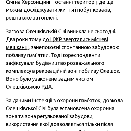
Січі на Херсонщині – останні території, де ще
можна досліджувати життя і побут козаків,
решта вже затоплені.
Загроза Олешківській Січі виникла не сьогодні.
Два роки тому
до ЦЖР звертались місцеві
мешканці
, занепокоєні спонтанною забудовою
поблизу пам’ятки. Тоді кореспонденти
зафіксували будівництво розважального
комплексу в рекреаційній зоні поблизу Олешок.
Воно було узаконене заднім числом
Олешківською РДА.
За даними Інспекції з охорони пам’яток, довкола
Олешківської Січі була встановлена охоронна
зона та зона регульованої забудови,
використання якої дозволяється тільки після