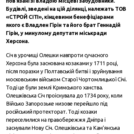
пов’язані зі владою місцеві забудовники.
Будівлі, зведені на цій ділянці, належать ТОВ
«СТРОЙ СІТІ», кінцевими бенефіціарами
якого є Владлен Гірін та його брат Геннадій
Гірін, у минулому депутати міськради
Херсона.
Січ в урочищі Олешки навпроти сучасного
Херсона була заснована козаками у 1711 році,
після поразки у Полтавській битві і зруйнування
московським військом Старої Чортомлицької Січі.
Тоді це були землі Кримського ханства.
Олешківська Січ проіснувала до 1734 року, коли
Військо Запорозьке низове перейшло під
російський протекторат. Тоді козаки
переселилися на правобережжя Дніпра і
заснували Нову Січ. Олешківська та Кам’янська