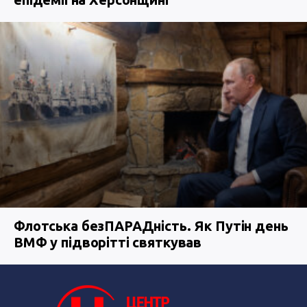
Флотська безПАРАДність. Як Путін день
ВМФ у підворітті святкував