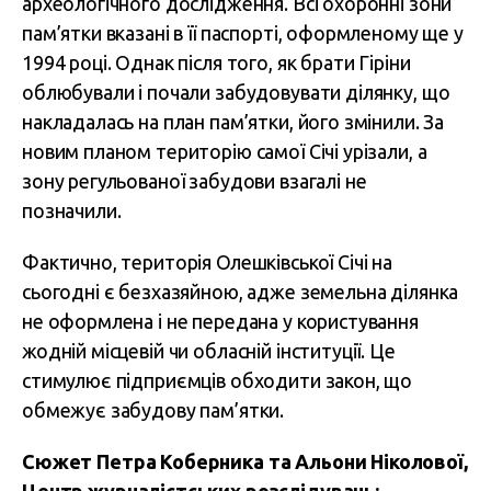
археологічного дослідження. Всі охоронні зони
пам’ятки вказані в її паспорті, оформленому ще у
1994 році. Однак після того, як брати Гіріни
облюбували і почали забудовувати ділянку, що
накладалась на план пам’ятки, його змінили. За
новим планом територію самої Січі урізали, а
зону регульованої забудови взагалі не
позначили.
Фактично, територія Олешківської Січі на
сьогодні є безхазяйною, адже земельна ділянка
не оформлена і не передана у користування
жодній місцевій чи обласній інституції. Це
стимулює підприємців обходити закон, що
обмежує забудову пам’ятки.
Сюжет Петра Коберника та Альони Ніколової,