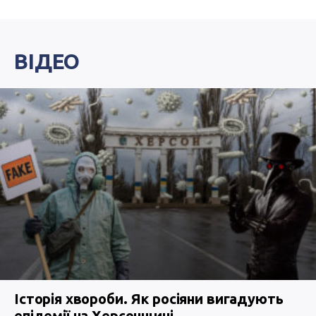
ВІДЕО
Історія хвороби. Як росіяни вигадують
епідемії на Херсонщині