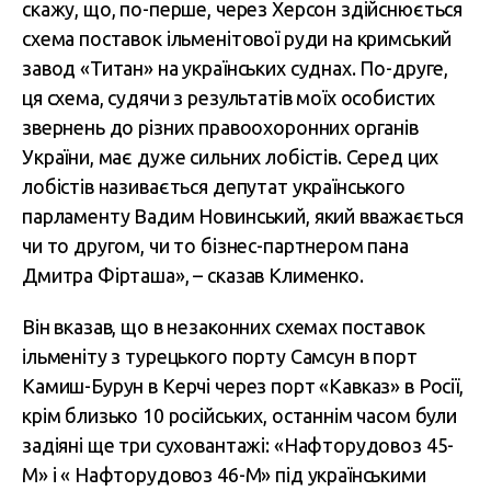
скажу, що, по-перше, через Херсон здійснюється
схема поставок ільменітової руди на кримський
завод «Титан» на українських суднах. По-друге,
ця схема, судячи з результатів моїх особистих
звернень до різних правоохоронних органів
України, має дуже сильних лобістів. Серед цих
лобістів називається депутат українського
парламенту Вадим Новинський, який вважається
чи то другом, чи то бізнес-партнером пана
Дмитра Фірташа», – сказав Клименко.
Він вказав, що в незаконних схемах поставок
ільменіту з турецького порту Самсун в порт
Камиш-Бурун в Керчі через порт «Кавказ» в Росії,
крім близько 10 російських, останнім часом були
задіяні ще три суховантажі: «Нафторудовоз 45-
М» і « Нафторудовоз 46-М» під українськими