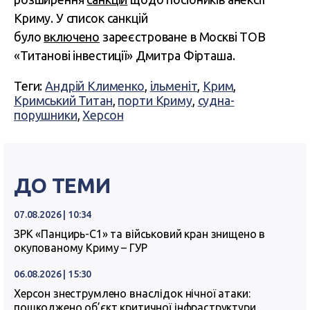
Криму. У список санкцій
було
включено
зареєстроване в Москві ТОВ
«Титанові інвестиції» Дмитра Фірташа.
Теги:
Андрій Клименко
,
ільменіт
,
Крим
,
Кримський Титан
,
порти Криму
,
судна-
порушники
,
Херсон
ДО ТЕМИ
07.08.2026 | 10:34
ЗРК «Панцирь-С1» та військовий кран знищено в
окупованому Криму – ГУР
06.08.2026 | 15:30
Херсон знеструмлено внаслідок нічної атаки:
пошкоджено об’єкт критичної інфраструктури