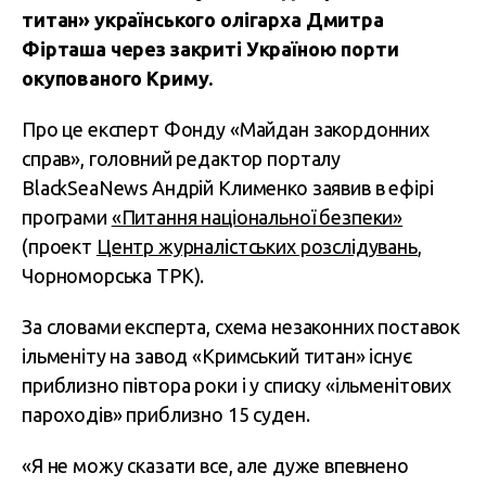
титан» українського олігарха Дмитра
Фірташа через закриті Україною порти
окупованого Криму.
Про це експерт Фонду «Майдан закордонних
справ», головний редактор порталу
BlackSeaNews Андрій Клименко заявив в ефірі
програми
«Питання національної безпеки»
(проект
Центр журналістських розслідувань
,
Чорноморська ТРК).
За словами експерта, схема незаконних поставок
ільменіту на завод «Кримський титан» існує
приблизно півтора роки і у списку «ільменітових
пароходів» приблизно 15 суден.
«Я не можу сказати все, але дуже впевнено