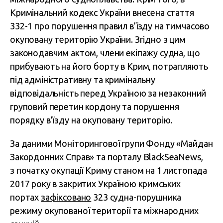
Кримінальний кодекс України внесена стаття
332-1 про порушення правил в’їзду на тимчасово
окуповану територію України. Згідно з цим
законодавчим актом, члени екіпажу судна, що
прибувають на його борту в Крим, потрапляють
під адміністративну та кримінальну
відповідальність перед Україною за незаконний
груповий перетин кордону та порушення
порядку в’їзду на окуповану територію.
За даними Моніторингової групи Фонду «Майдан
Закордонних Справ» та порталу BlackSeaNews,
з початку окупації Криму станом на 1 листопада
2017 року в закритих Україною кримських
портах
зафіксовано
323 судна-порушника
режиму окупованої території та міжнародних