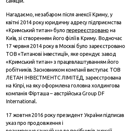
санкцій.
Нагадаємо, незабаром після анексії Криму, у
квітні 2014 року юридичну адресу підприємства
«Кримський титан»
було
перереєстровано
на
Київ, зі створенням його філії в Криму. Водночас
17 червня 2014 року в Москві було зареєстровано
ТОВ «Титанові інвестиції», яке орендує завод
«Кримський титан» з працевлаштуванням його
робітників. Засновником компанії виступає ТОВ
ЛЕТАН ІНВЕСТМЕНТС ЛІМІТЕД, зареєстрована
на Кіпрі, на яку оформлена головна холдингова
компанія Фірташа – австрійська Group DF
International.
17 жовтня 2016 року президент України підписав
указ про продовження і
розширення
санкцій
щодо посібників анексії