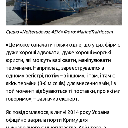
Судно «Nefterudovoz 45M» Фото: MarineTraffic.com
«Це може означати тільки одне, що у цих фірм є
дуже хороші адвокати, дуже хороші морські
юристи, які можуть варіювати, маніпулювати
термінами. Наприклад, зареєструвалися в
одному регістрі, потім – в іншому, і там, і там є
якісь терміни (3-6 місяців) для внесення змін, і в
той момент відбуваються ті поставки, про які ми
говоримо», – зазначив експерт.
Як повідомлялося, в липні 2014 року Україна
офіційно
закрила порти
Криму для
міжнародного судноплавства. Крім того, в