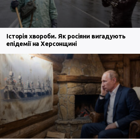
Історія хвороби. Як росіяни вигадують
епідемії на Херсонщині