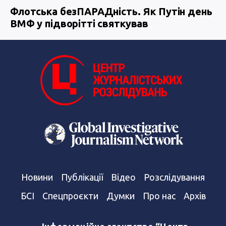
Флотська безПАРАДність. Як Путін день
ВМФ у підворітті святкував
Новини
Публікації
Відео
Розслідування
БСІ
Спецпроєкти
Думки
Про нас
Архів