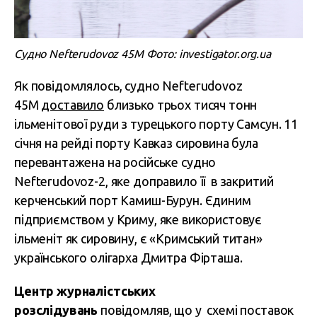
Судно Nefterudovoz 45М Фото: investigator.org.ua
Як повідомлялось, судно Nefterudovoz
45М
доставило
близько трьох тисяч тонн
ільменітової руди з турецького порту Самсун. 11
січня на рейді порту Кавказ сировина була
перевантажена на російське судно
Nefterudovoz-2, яке доправило її в закритий
керченський порт Камиш-Бурун. Єдиним
підприємством у Криму, яке використовує
ільменіт як сировину, є «Кримський титан»
українського олігарха Дмитра Фірташа.
Центр журналістських
розслідувань
повідомляв, що у схемі поставок