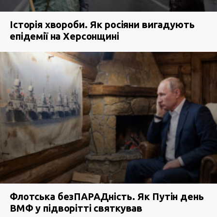
Історія хвороби. Як росіяни вигадують
епідемії на Херсонщині
Флотська безПАРАДність. Як Путін день
ВМФ у підворітті святкував