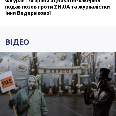
Фігурант «справи адвокатів-хакерів»
подав позов проти ZN.UA та журналістки
Інни Ведернікової
ВІДЕО