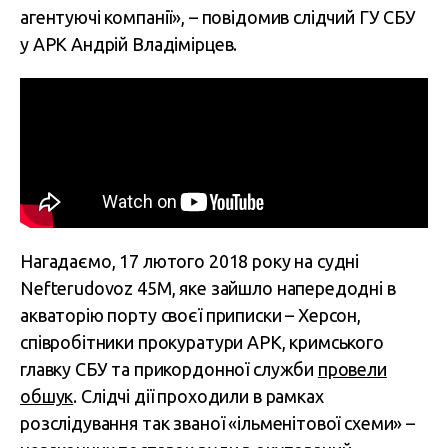
агентуючі компанії», – повідомив слідчий ГУ СБУ
у АРК Андрій Владімірцев.
Нагадаємо, 17 лютого 2018 року на судні
Nefterudovoz 45М, яке зайшло напередодні в
акваторію порту своєї приписки – Херсон,
співробітники прокуратури АРК, кримського
главку СБУ та прикордонної служби
провели
обшук
. Слідчі дії проходили в рамках
розслідування так званої «ільменітової схеми» –