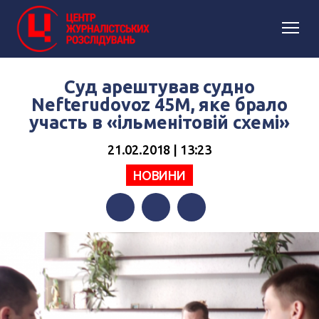
Суд арештував судно
Nefterudovoz 45М, яке брало
участь в «ільменітовій схемі»
21.02.2018 | 13:23
НОВИНИ
Facebook
Twitter
Telegram