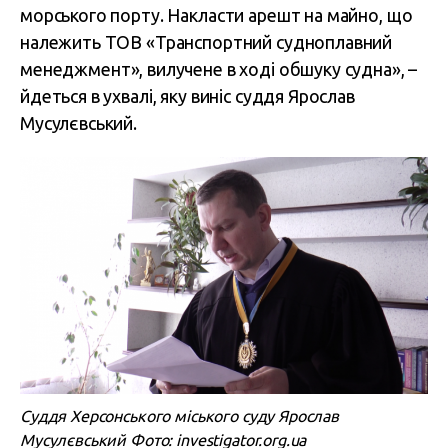
морського порту. Накласти арешт на майно, що
належить ТОВ «Транспортний судноплавний
менеджмент», вилучене в ході обшуку судна», –
йдеться в ухвалі, яку виніс суддя Ярослав
Мусулєвський.
Суддя Херсонського міського суду Ярослав
Мусулєвський Фото: investigator.org.ua