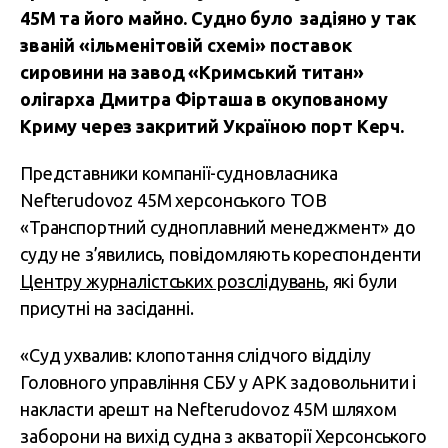
45М та його майно. Судно було задіяно у так
званій «ільменітовій схемі» поставок
сировини на завод «Кримський титан»
олігарха Дмитра Фірташа в окупованому
Криму через закритий Україною порт Керч.
Представники компанії-судновласника
Nefterudovoz 45М херсонського ТОВ
«Транспортний судноплавний менеджмент» до
суду не з’явились, повідомляють кореспонденти
Центру журналістських розслідувань
, які були
присутні на засіданні.
«Суд ухвалив: клопотання слідчого відділу
Головного управління СБУ у АРК задовольнити і
накласти арешт на Nefterudovoz 45М шляхом
заборони на вихід судна з акваторії Херсонського