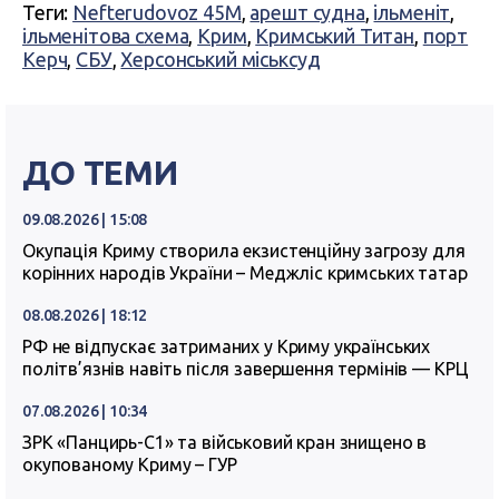
Теги:
Nefterudovoz 45М
,
арешт судна
,
ільменіт
,
ільменітова схема
,
Крим
,
Кримський Титан
,
порт
Керч
,
СБУ
,
Херсонський міськсуд
ДО ТЕМИ
09.08.2026 | 15:08
Окупація Криму створила екзистенційну загрозу для
корінних народів України – Меджліс кримських татар
08.08.2026 | 18:12
РФ не відпускає затриманих у Криму українських
політв’язнів навіть після завершення термінів — КРЦ
07.08.2026 | 10:34
ЗРК «Панцирь-С1» та військовий кран знищено в
окупованому Криму – ГУР