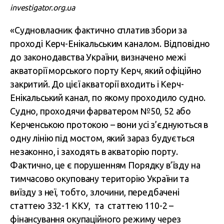
investigator.org.ua
«Судновласник фактично сплатив збори за
проході Керч-Енікальським каналом. Відповідно
до законодавства України, визначено межі
акваторії морського порту Керч, який офіційно
закритий. До цієї акваторії входить і Керч-
Енікальський канал, по якому проходило судно.
Судно, проходячи фарватером №50, 52 або
Керченською протокою – вони усі з’єднуються в
одну лінію під мостом, який зараз будується
незаконно, і заходять в акваторію порту.
Фактично, це є порушенням Порядку в’їзду на
тимчасово окуповану територію України та
виїзду з неї, тобто, злочини, передбачені
статтею 332-1 ККУ, та статтею 110-2 –
фінансування окупаційного режиму через