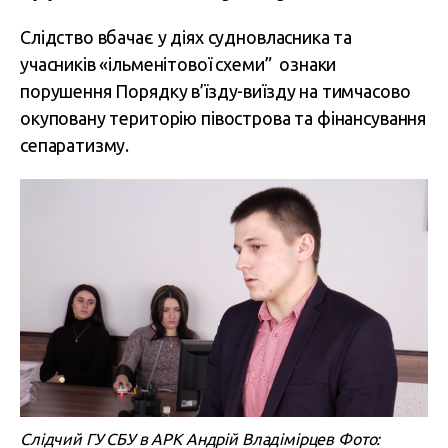
Слідство вбачає у діях судновласника та
учасників «ільменітової схеми” ознаки
порушення Порядку в’їзду-виїзду на тимчасово
окуповану територію півострова та фінансування
сепаратизму.
Слідчий ГУ СБУ в АРК Андрій Владімірцев Фото: