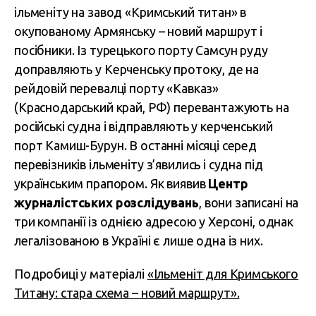
ільменіту на завод «Кримський титан» в
окупованому Армянську – новий маршрут і
посібники. Із турецького порту Самсун руду
доправляють у Керченську протоку, де на
рейдовій перевалці порту «Кавказ»
(Краснодарський край, РФ) перевантажують на
російські судна і відправляють у керченський
порт Камиш-Бурун. В останні місяці серед
перевізників ільменіту з’явились і судна під
українським прапором. Як виявив
Центр
журналістських розслідувань
, вони записані на
три компанії із однією адресою у Херсоні, однак
легалізованою в Україні є лише одна із них.
Подробиці у матеріалі
«Ільменіт для Кримського
Титану: стара схема – новий маршрут».