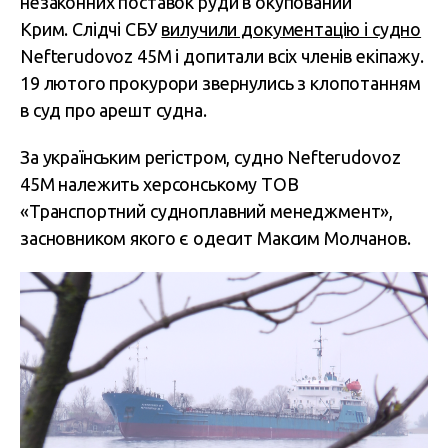
незаконних поставок руди в окупований
Крим. Слідчі СБУ
вилучили документацію і судно
Nefterudovoz 45М і допитали всіх членів екіпажу.
19 лютого прокурори звернулись з клопотанням
в суд про арешт судна.
За українським регістром, судно Nefterudovoz
45М належить херсонському ТОВ
«Транспортний судноплавний менеджмент»,
засновником якого є одесит Максим Молчанов.