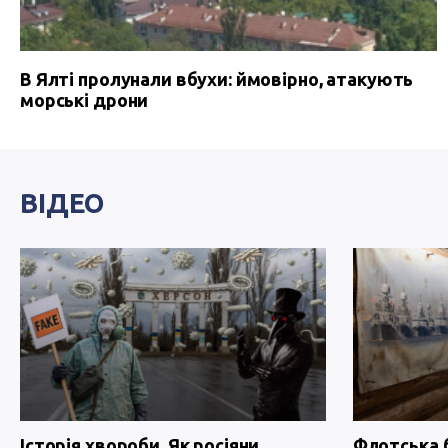
В Ялті пролунали вбухи: ймовірно, атакують
морські дрони
ВІДЕО
Історія хвороби. Як росіяни
Флотська 