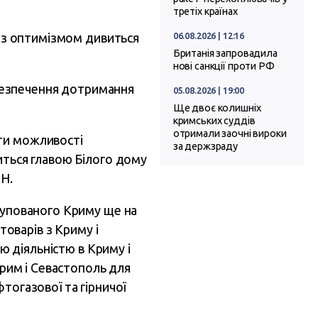
третіх країнах
о з оптимізмом дивиться
06.08.2026 | 12:16
Британія запровадила
нові санкції проти РФ
забезпечення дотримання
05.08.2026 | 19:00
Ще двоє колишніх
кримських суддів
отримали заочні вироки
ти можливості
за держзраду
иться главою Білого дому
ОН.
окупованого Криму ще на
товарів з Криму і
ою діяльністю в Криму і
Крим і Севастополь для
тогазової та гірничої