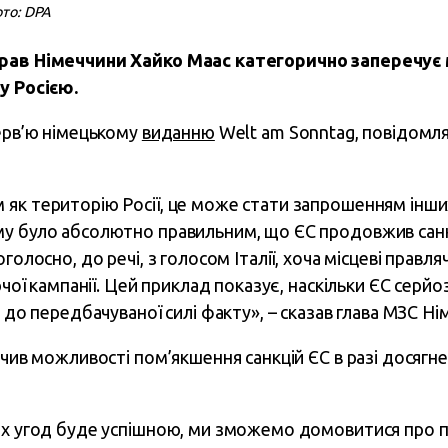
то: DPA
прав Німеччини Хайко Маас категорично заперечує
у Росією.
терв’ю німецькому
виданню
Welt am Sonntag, повідомл
як територію Росії, це може стати запрошенням інши
у було абсолютно правильним, що ЄС продовжив санкц
голосно, до речі, з голосом Італії, хоча місцеві правля
рчої кампанії. Цей приклад показує, наскільки ЄС серйо
я до передбачуваної силі факту», – сказав глава МЗС Ні
ючив можливості пом’якшення санкцій ЄС в разі досягне
их угод буде успішною, ми зможемо домовитися про п