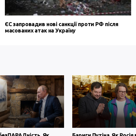
ЄС запровадив нові санкції проти РФ після
масованих атак на Україну
безПАРАДність. Як
Бариги Путіна. Як Росія 