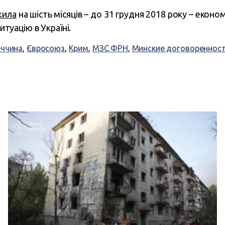
жила
на шість місяців – до 31 грудня 2018 року – економі
ситуацію в Україні.
еччина
,
Євросоюз
,
Крим
,
МЗС ФРН
,
Минские договореннос