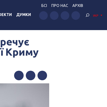
БСІ
ПРО НАС
АРХІВ
ОЕКТИ
ДУМКИ
УКР
еречує
ї Криму
Facebook
Twitter
Telegram