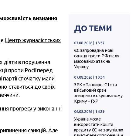
 можливість визнання
ДО ТЕМИ
яє
Центр журналістських
07.08.2026 | 13:37
ЄС запровадив нові
санкції проти РФ після
х діяти в порушення
масованих атак на
Україну
ії проти Росії перед
07.08.2026 | 10:34
чі партії спочатку мали
ЗРК «Панцирь-С1» та
зно ставиться до своїх
військовий кран
меччини.
знищено в окупованому
Криму – ГУР
ння прогресу у виконанні
06.08.2026 | 14:29
Україна може
використати кошти
рипинення санкцій. Але
кредиту ЄС на закупівлю
ракет-перехоплювачів у