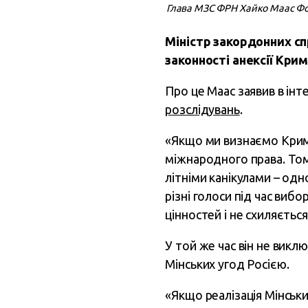
Глава МЗС ФРН Хайко Маас Фо
Міністр закордонних с
законності анексії Крим
Про це Маас заявив в ін
розслідувань
.
«Якщо ми визнаємо Крим 
міжнародного права. Том
літніми канікулами – одно
різні голоси під час вибо
цінностей і не схиляєтьс
У той же час він не викл
Мінських угод Росією.
«Якщо реалізація Мінськ