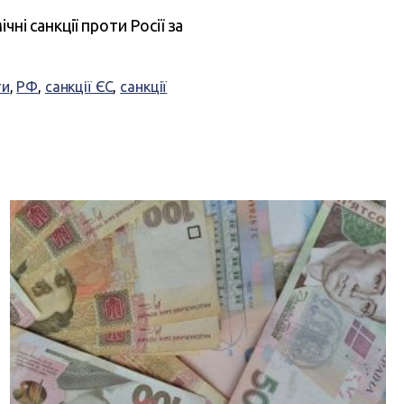
чні санкції проти Росії за
ти
,
РФ
,
санкції ЄС
,
санкції