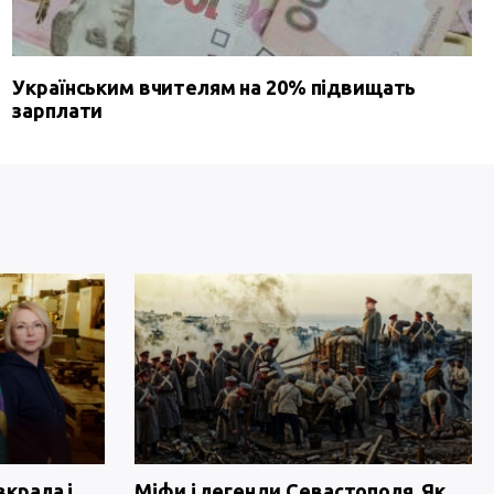
Українським вчителям на 20% підвищать
зарплати
вкрала і
Міфи і легенди Севастополя. Як