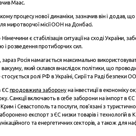
ачив Маас.
кому процесу нової динаміки, зазначив він і додав, щ
ля миротворчої місії ООН на Донбасі.
Німеччини є стабілізація ситуації на сході України, 
ю і розведення протиборчих сил.
 зараз Росія намагається максимально використовува
 вакууму, який склався внаслідок політики, що провод
осується ролі РФ в Україні, Сирії та Раді безпеки О
а ЄС
продовжила заборону
на інвестиції в економіку 
оку. Санкції включають в себе заборони на імпорт в ЄС 
в Крим і Севастополь та послуги, пов’язані з туристичн
заборонено експорт з ЄС низки товарів і технологій в 
ікаційного та енергетичних секторів, а також для наф