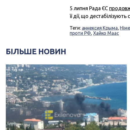
5 липня Рада ЄС
продов
її дії, що дестабілізують 
Теги:
аннексия Крыма
,
Нім
проти РФ
,
Хайко Маас
БІЛЬШЕ НОВИН