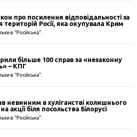
он про посилення відповідальності за
 територій Росії, яка окупувала Крим
ьки в “Російська”.
рили більше 100 справ за «незаконну
ь» – КПГ
ьки в “Російська”.
ав невинним в хуліганстві колишнього
на акції біля посольства Білорусі
ьки в “Російська”.