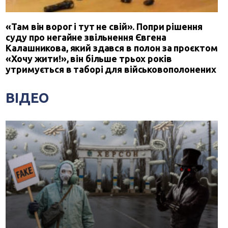
«Там він ворог і тут не свій». Попри рішення
суду про негайне звільнення Євгена
Калашникова, який здався в полон за проєктом
«Хочу жити!», він більше трьох років
утримується в таборі для військовополонених
ВІДЕО