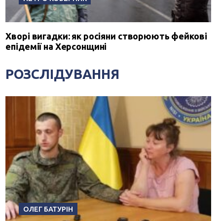
Хворі вигадки: як росіяни створюють фейкові
епідемії на Херсонщині
РОЗСЛІДУВАННЯ
ОЛЕГ БАТУРІН