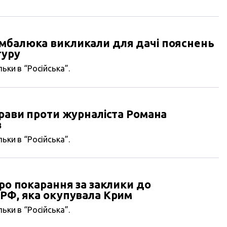
мбалюка викликали для дачі пояснень
туру
ьки в “Російська”.
прави проти журналіста Романа
в
ьки в “Російська”.
про покарання за заклики до
 РФ, яка окупувала Крим
ьки в “Російська”.