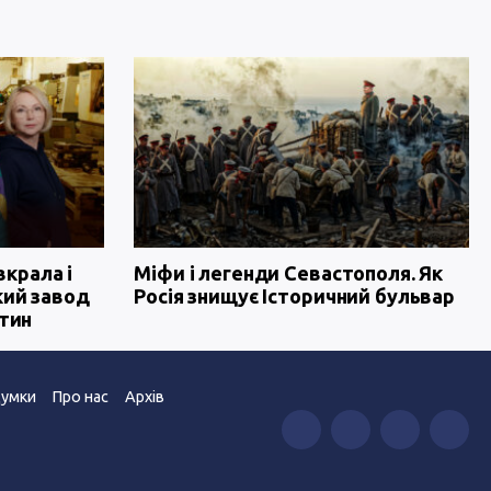
вкрала і
Міфи і легенди Севастополя. Як
кий завод
Росія знищує Історичний бульвар
тин
умки
Про нас
Архів
”