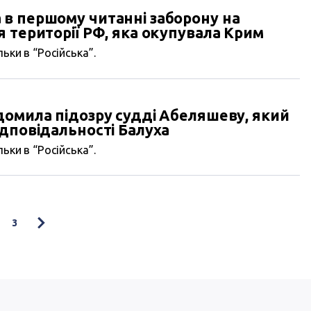
в першому читанні заборону на
 території РФ, яка окупувала Крим
ьки в “Російська”.
домила підозру судді Абеляшеву, який
дповідальності Балуха
ьки в “Російська”.
3