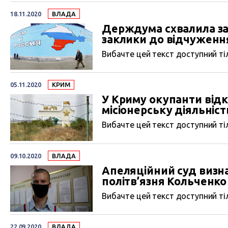
18.11.2020
ВЛАДА
Держдума схвалила зак
заклики до відчуження
Вибачте цей текст доступний тіл
05.11.2020
КРИМ
У Криму окупанти відк
місіонерську діяльніст
Вибачте цей текст доступний тіл
09.10.2020
ВЛАДА
Апеляційний суд визн
політв’язня Кольченко 
Вибачте цей текст доступний тіл
22.09.2020
ВЛАДА