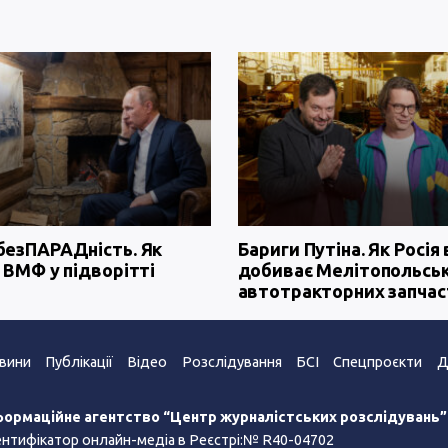
безПАРАДність. Як
Бариги Путіна. Як Росія 
 ВМФ у підворітті
добиває Мелітопольсь
автотракторних запчас
вини
Публікації
Відео
Розслідування
БСІ
Спецпроєкти
Д
формаційне агентство “Центр журналістських розслідувань
ентифікатор онлайн-медіа в Реєстрі:№ R40-04702