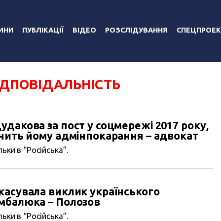
ИНИ
ПУБЛІКАЦІЇ
ВІДЕО
РОЗСЛІДУВАННЯ
СПЕЦПРОЕК
ІДПОВІДАЛЬНІСТЬ
дакова за пост у соцмережі 2017 року,
ачить йому адмінпокарання – адвокат
ьки в “Російська”.
касувала виклик українського
мбалюка – Полозов
ьки в “Російська”.