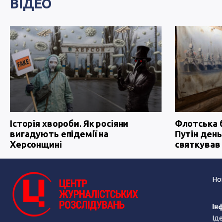
ВІДЕО
Історія хвороби. Як росіяни
Флотська 
вигадують епідемії на
Путін день
Херсонщині
святкував
Но
Ін
Ід