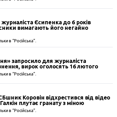
 журналіста Єсипенка до 6 років
исники вимагають його негайно
ьки в “Російська”.
ня» запросило для журналіста
язнення, вирок оголосять 16 лютого
ьки в “Російська”.
Бшник Коровін відхрестився від відео
Галкін плутає гранату з міною
ьки в “Російська”.