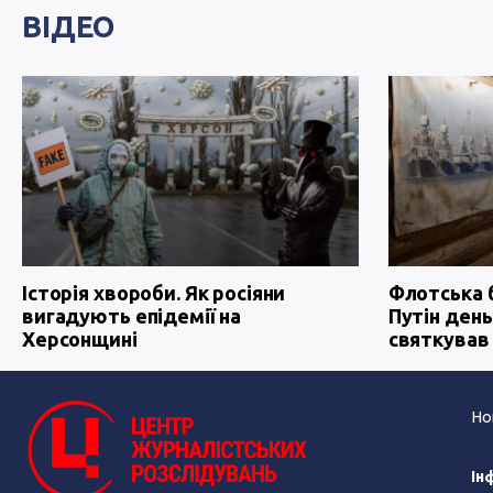
ВІДЕО
Історія хвороби. Як росіяни
Флотська 
вигадують епідемії на
Путін день
Херсонщині
святкував
Но
Ін