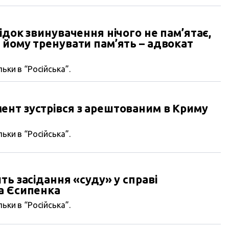
ідок звинувачення нічого не пам’ятає,
йому тренувати пам’ять – адвокат
ьки в “Російська”.
нт зустрівся з арештованим в Криму
о
ьки в “Російська”.
ть засідання «суду» у справі
а Єсипенка
ьки в “Російська”.