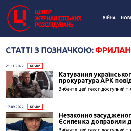
ВІЙНА
НОВ
СТАТТІ З ПОЗНАЧКОЮ:
ФРИЛАН
21.11.2022
КРИМ
Катування українсько
прокуратура АРК пові
Вибачте цей текст доступний тіл
17.09.2022
КРИМ
Незаконно засудженог
Єсипенка доправили до
Вибачте цей текст доступний тіл