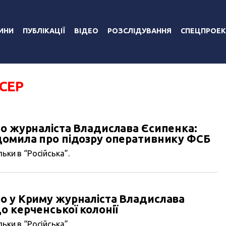
ИНИ
ПУБЛІКАЦІЇ
ВІДЕО
РОЗСЛІДУВАННЯ
СПЕЦПРОЕК
СЕР
го журналіста Владислава Єсипенка:
домила про підозру оперативнику ФСБ
ьки в “Російська”.
о у Криму журналіста Владислава
 керченської колонії
ьки в “Російська”.