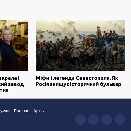
вкрала і
Міфи і легенди Севастополя. Як
кий завод
Росія знищує Історичний бульвар
тин
умки
Про нас
Архів
”