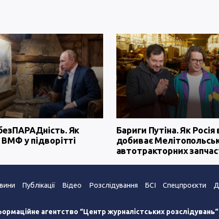
безПАРАДність. Як
Бариги Путіна. Як Росія 
 ВМФ у підворітті
добиває Мелітопольсь
автотракторних запчас
вини
Публікації
Відео
Розслідування
БСІ
Спецпроєкти
Д
формаційне агентство “Центр журналістських розслідувань