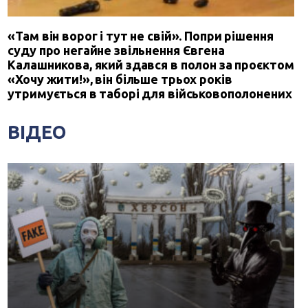
«Там він ворог і тут не свій». Попри рішення
суду про негайне звільнення Євгена
Калашникова, який здався в полон за проєктом
«Хочу жити!», він більше трьох років
утримується в таборі для військовополонених
ВІДЕО