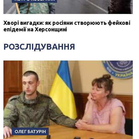
Хворі вигадки: як росіяни створюють фейкові
епідемії на Херсонщині
РОЗСЛІДУВАННЯ
ОЛЕГ БАТУРІН