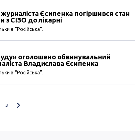
у журналіста Єсипенка погіршився стан
и з СІЗО до лікарні
ьки в “Російська”.
«суду» оголошено обвинувальний
наліста Владислава Єсипенка
ьки в “Російська”.
3